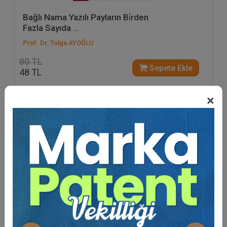
Bağlı Nama Yazılı Payların Bi̇rden
Fazla Sayıda ...
Prof. Dr. Tolga AYOĞLU
80 TL
Sepete Ekle
48 TL
×
%40