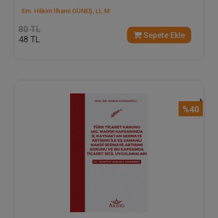
Em. Hâkim İlhami GÜNEŞ, LL.M
80 TL
Sepete Ekle
48 TL
%40