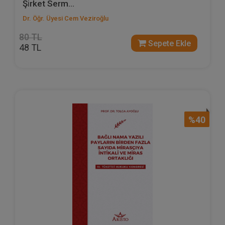
Şi̇rket Serm...
Dr. Öğr. Üyesi Cem Veziroğlu
80 TL
Sepete Ekle
48 TL
%40