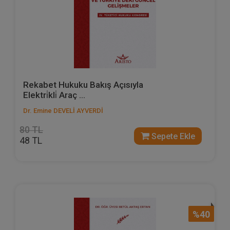
Rekabet Hukuku Bakış Açısıyla
Elektri̇kli̇ Araç ...
Dr. Emine DEVELİ AYVERDİ
80 TL
Sepete Ekle
48 TL
%40