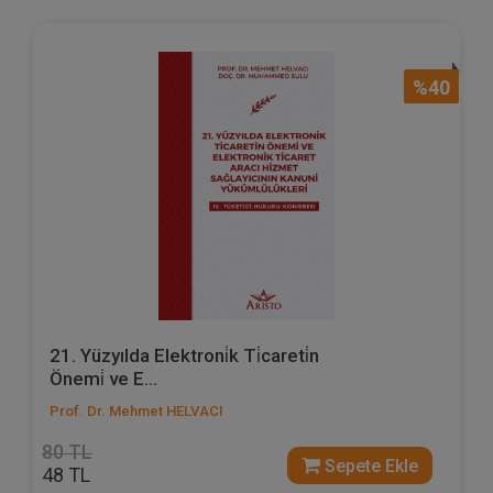
%40
21. Yüzyılda Elektroni̇k Ti̇careti̇n
Önemi̇ ve E...
Prof. Dr. Mehmet HELVACI
80 TL
Sepete Ekle
48 TL