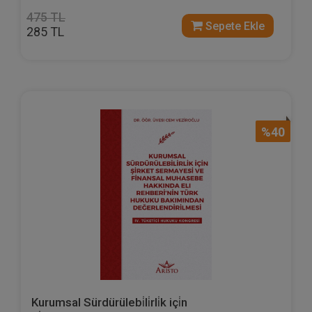
475 TL
Sepete Ekle
285 TL
%40
Kurumsal Sürdürülebi̇li̇rli̇k içi̇n