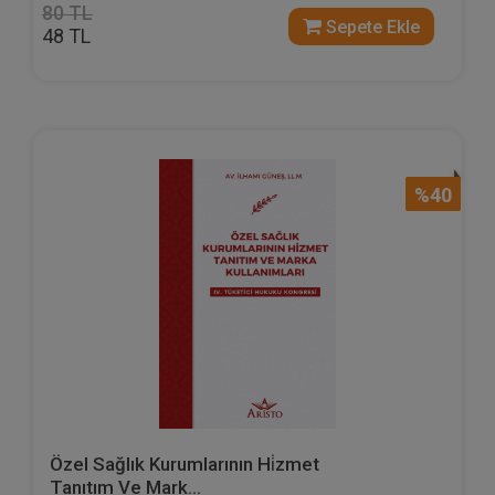
80 TL
Sepete Ekle
48 TL
%40
Özel Sağlık Kurumlarının Hi̇zmet
Tanıtım Ve Mark...