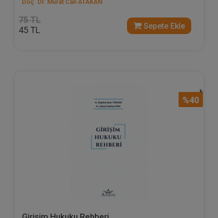
Doç. Dr. Murat Can ATAKAN
75 TL
Sepete Ekle
45 TL
%40
Girişim Hukuku Rehberi