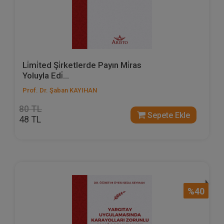
Li̇mi̇ted Şi̇rketlerde Payın Mi̇ras
Yoluyla Edi̇...
Prof. Dr. Şaban KAYIHAN
80 TL
Sepete Ekle
48 TL
%40