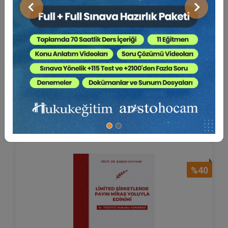
Önceki
Sonraki
Yargıtay 11. Hukuk Dai̇resi̇’ni̇n
06.11.2023 Tar...
Dr. Öğr. Üyesi Tamer BOZKURT
80 TL
Sepete Ekle
48 TL
%40