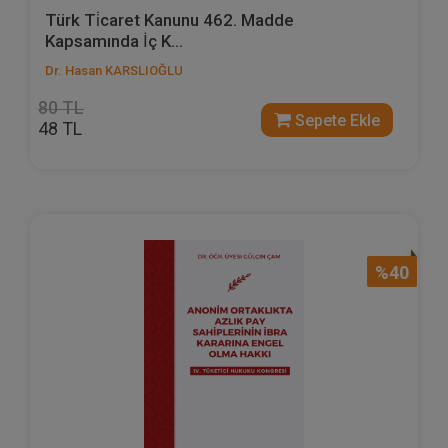
Türk Ti̇caret Kanunu 462. Madde
Kapsamında İç K...
Dr. Hasan KARSLIOĞLU
80 TL
Sepete Ekle
48 TL
%40