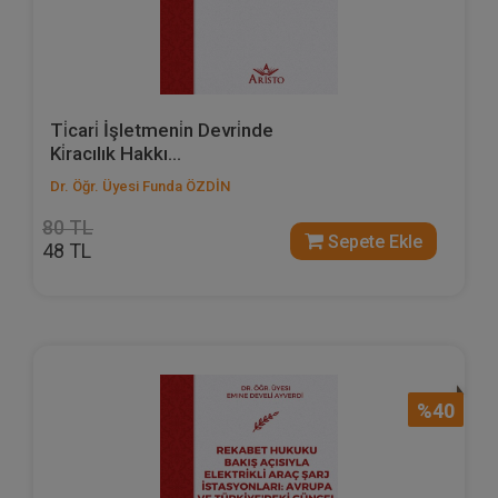
Ti̇cari̇ İşletmeni̇n Devri̇nde
Ki̇racılık Hakkı...
Dr. Öğr. Üyesi Funda ÖZDİN
80 TL
Sepete Ekle
48 TL
%40