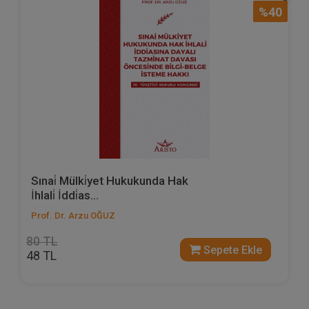
%40
Sınai̇ Mülki̇yet Hukukunda Hak
İhlali̇ İddi̇as...
Prof. Dr. Arzu OĞUZ
80 TL
Sepete Ekle
48 TL