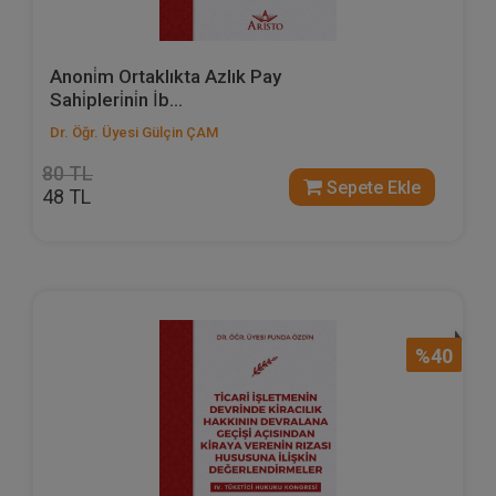
Anoni̇m Ortaklıkta Azlık Pay
Sahi̇pleri̇ni̇n İb...
Dr. Öğr. Üyesi Gülçin ÇAM
80 TL
Sepete Ekle
48 TL
%40