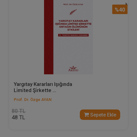
%40
Yargıtay Kararları Işığında
Li̇mi̇ted Şi̇rkette ...
Prof. Dr. Özge AYAN
80 TL
Sepete Ekle
48 TL