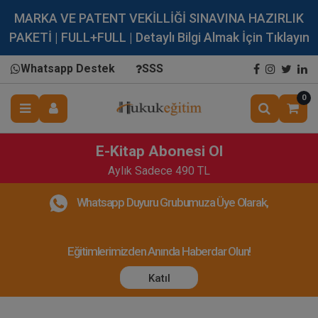
MARKA VE PATENT VEKİLLİĞİ SINAVINA HAZIRLIK
PAKETİ | FULL+FULL | Detaylı Bilgi Almak İçin Tıklayın
Whatsapp Destek
SSS
0
E-Kitap Abonesi Ol
Aylık Sadece 490 TL
Whatsapp Duyuru Grubumuza Üye Olarak,
Eğitimlerimizden Anında Haberdar Olun!
Katıl