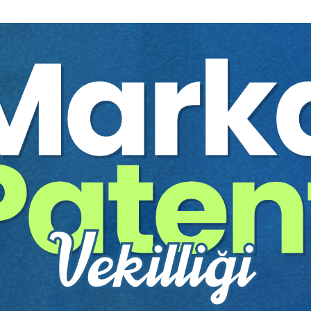
%40
 Davaları -I-
Kamulaştırmasız El Atma
Davaları
nevi
Aristo Yayınevi
250 TL
Sepete Ekle
Sepete
150 TL