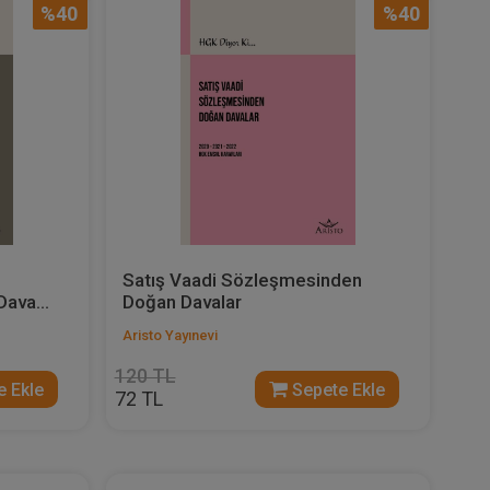
%40
%40
Satış Vaadi Sözleşmesinden
ava...
Doğan Davalar
Aristo Yayınevi
120 TL
 Ekle
Sepete Ekle
72 TL