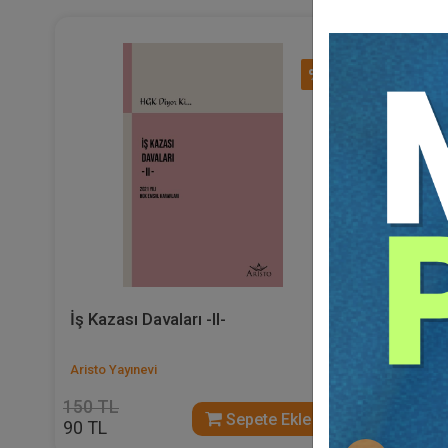
%40
İş Kazası Davaları -II-
İş Kazası
Aristo Yayınevi
Aristo Yayı
150 TL
150 TL
Sepete Ekle
90 TL
90 TL