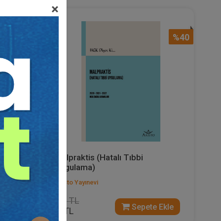
×
%40
%40
Malpraktis (Hatalı Tıbbi
Uygulama)
Aristo Yayınevi
150 TL
 Ekle
Sepete Ekle
90 TL