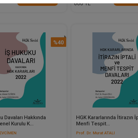
Sepete Ekle
Sepete
600 TL
%40
u Davaları Hakkında
HGK Kararlarında İtirazın İp
nel Kurulu K...
Menfi Tespit...
 EVCİMEN
Prof. Dr. Murat ATALI