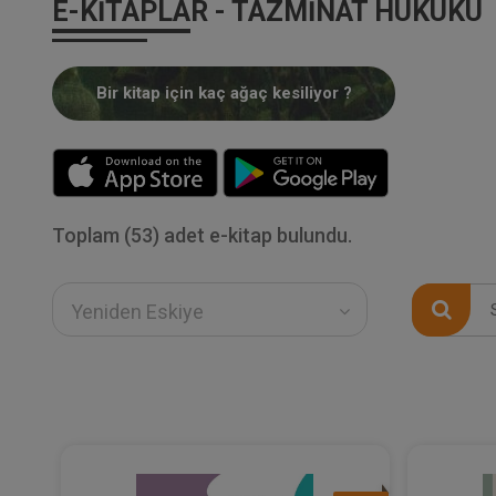
E-KITAPLAR - TAZMINAT HUKUKU
Bir kitap için kaç ağaç kesiliyor ?
Toplam (53) adet e-kitap bulundu.
Yeniden Eskiye