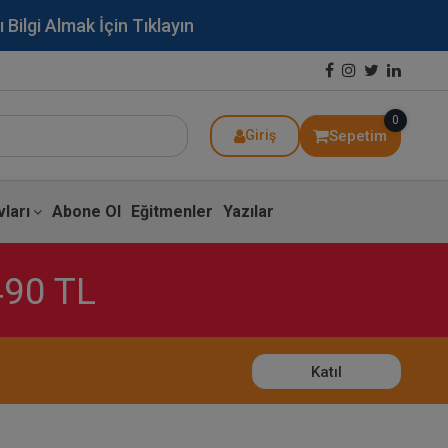
lgi Almak İçin Tıklayın
0
Sepetim
Giriş
ları
Abone Ol
Eğitmenler
Yazılar
490 TL
Katıl