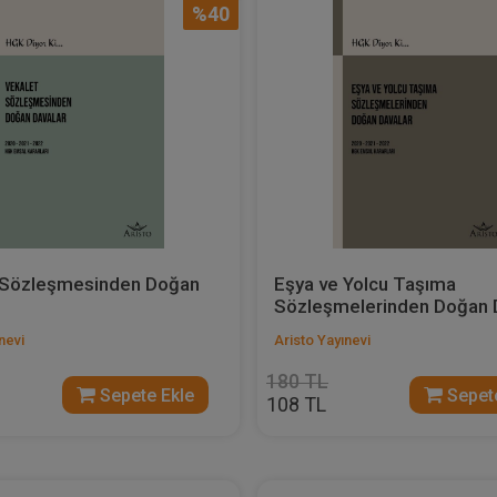
%40
 Sözleşmesinden Doğan
Eşya ve Yolcu Taşıma
Sözleşmelerinden Doğan D
nevi
Aristo Yayınevi
180 TL
Sepete Ekle
Sepete
108 TL