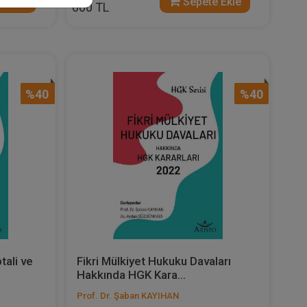
 Ekle
Sepete Ekle
600 TL
%40
%40
tali ve
Fikri Mülkiyet Hukuku Davaları
Hakkında HGK Kara...
Prof. Dr. Şaban KAYIHAN