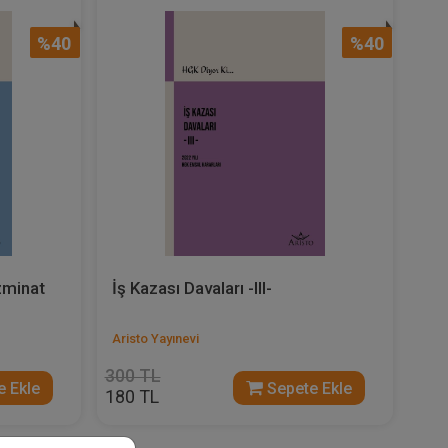
%40
%40
zminat
İş Kazası Davaları -III-
Aristo Yayınevi
300 TL
 Ekle
Sepete Ekle
180 TL