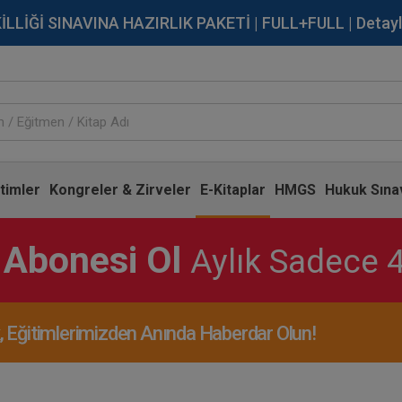
İĞİ SINAVINA HAZIRLIK PAKETİ | FULL+FULL | Detaylı Bi
timler
Kongreler & Zirveler
E-Kitaplar
HMGS
Hukuk Sınav
 Abonesi Ol
Aylık Sadece 
Eğitimlerimizden Anında Haberdar Olun!