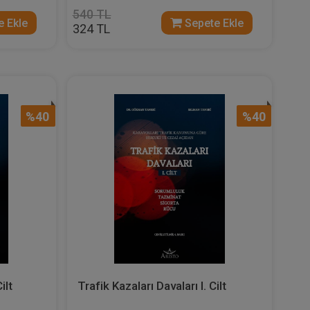
540 TL
 Ekle
Sepete Ekle
324 TL
%40
%40
ilt
Trafik Kazaları Davaları I. Cilt