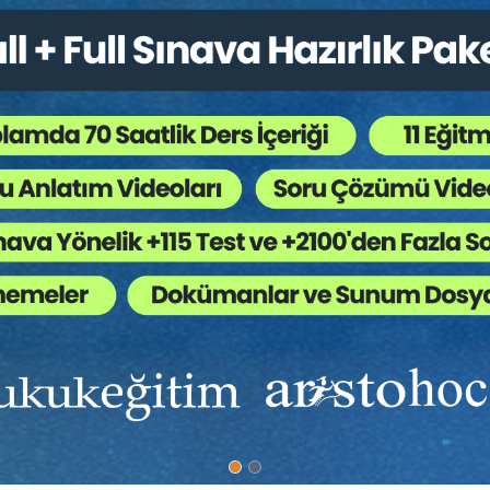
%40
tış Sözleşmesinden
Taşınmaz Hukuku Davaları
avalar
Hakkında Hukuk Genel Ku..
nevi
Prof. Dr. Şebnem AKİPEK ÖCAL
1000 TL