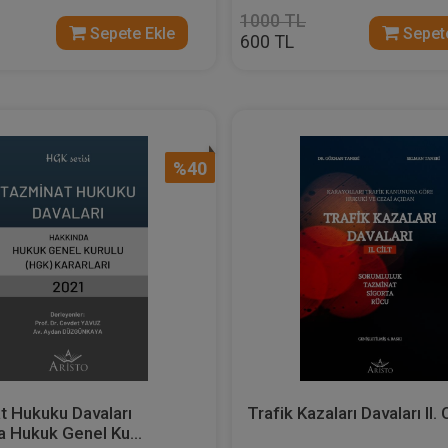
1000 TL
Sepete Ekle
Sepete
600 TL
%40
t Hukuku Davaları
Trafik Kazaları Davaları II. C
 Hukuk Genel Ku...