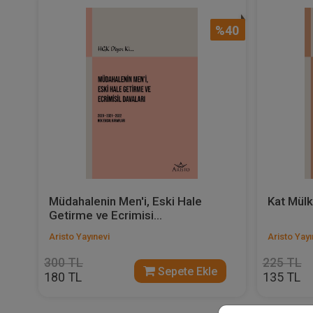
%40
Müdahalenin Men'i, Eski Hale
Kat Mülk
Getirme ve Ecrimisi...
Aristo Yayınevi
Aristo Yayı
300 TL
225 TL
Sepete Ekle
180 TL
135 TL