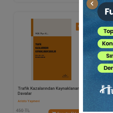
Önceki
%40
Trafik Kazalarından Kaynaklanan
Araç Sa
Davalar
Doğan D
Aristo Yayınevi
Aristo Yayı
450 TL
225 TL