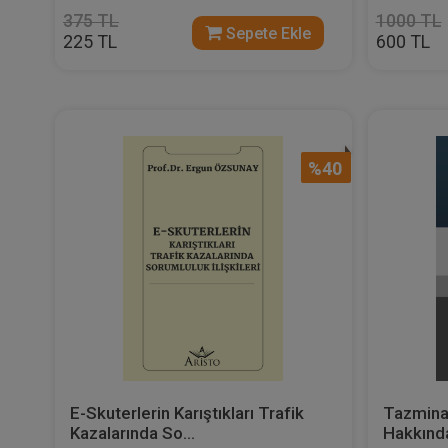
375 TL
1000 TL
Sepete Ekle
225 TL
600 TL
%40
E-Skuterlerin Karıştıkları Trafik
Tazmina
Kazalarında So...
Hakkında