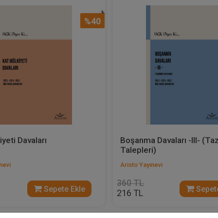
%40
iyeti Davaları
Boşanma Davaları -III- (Ta
Talepleri)
nevi
Aristo Yayınevi
360 TL
Sepete Ekle
Sepete
216 TL