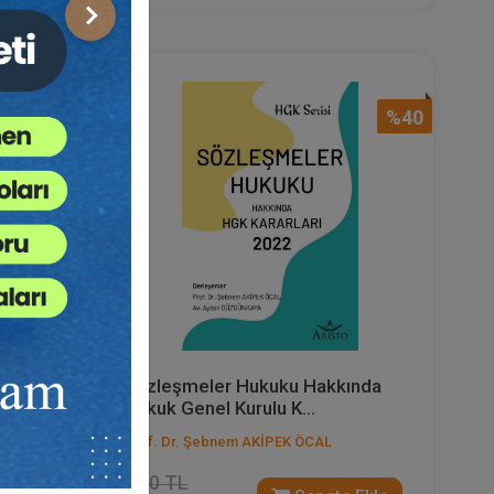
Sonraki
%40
%40
Sözleşmeler Hukuku Hakkında
.
Hukuk Genel Kurulu K...
Prof. Dr. Şebnem AKİPEK ÖCAL
1000 TL