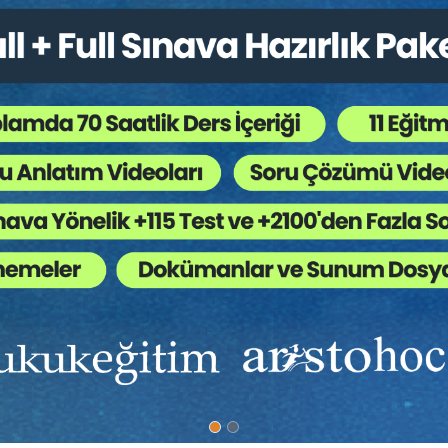
%40
 (Kat) Karşılığı İnşaat
Taşınmaz Hukuku Davaları
sinden ...
Hakkında Hukuk Genel Ku..
nevi
Prof. Dr. Şebnem AKİPEK ÖCAL
1000 TL