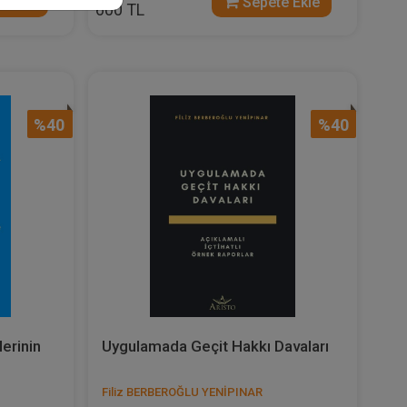
 Ekle
Sepete Ekle
600 TL
%40
%40
erinin
Uygulamada Geçit Hakkı Davaları
Filiz BERBEROĞLU YENİPINAR