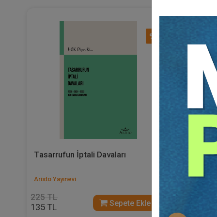
%40
Tasarrufun İptali Davaları
Kadastro
Aristo Yayınevi
Aristo Yayı
225 TL
250 TL
Sepete Ekle
135 TL
150 TL