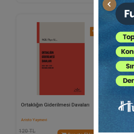
Önceki
%40
Ortaklığın Giderilmesi Davaları
Arsa Payı
Sözleşme
Aristo Yayınevi
Aristo Yayı
120 TL
275 TL