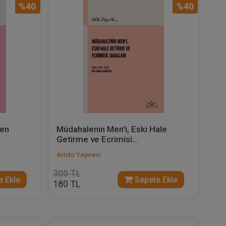
%40
%40
den
Müdahalenin Men'i, Eski Hale
Getirme ve Ecrimisi...
Aristo Yayınevi
300 TL
 Ekle
Sepete Ekle
180 TL