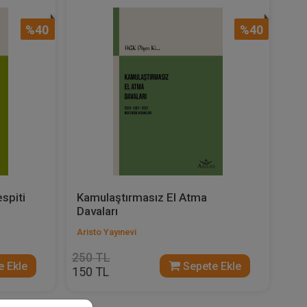
%40
%40
spiti
Kamulaştırmasız El Atma
Davaları
Aristo Yayınevi
250 TL
 Ekle
Sepete Ekle
150 TL