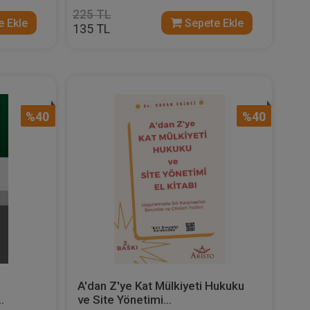
225 TL
 Ekle
Sepete Ekle
135 TL
%40
%40
A'dan Z'ye Kat Mülkiyeti Hukuku
.
ve Site Yönetimi...