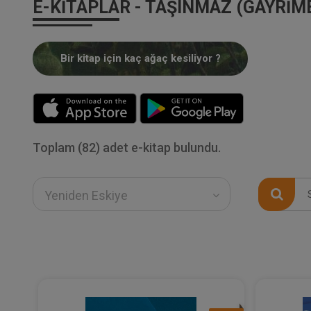
E-KITAPLAR - TAŞINMAZ (GAYRI
Bir kitap için kaç ağaç kesiliyor ?
Toplam (82) adet e-kitap bulundu.
Yeniden Eskiye