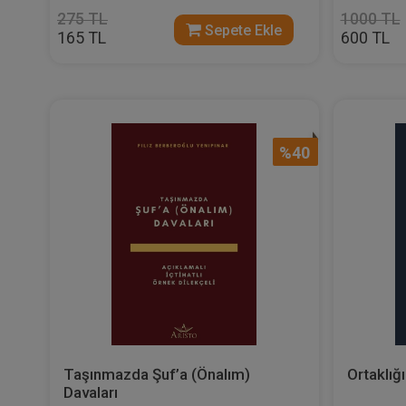
275 TL
1000 TL
Sepete Ekle
165 TL
600 TL
%40
Taşınmazda Şuf’a (Önalım)
Ortaklığ
Davaları