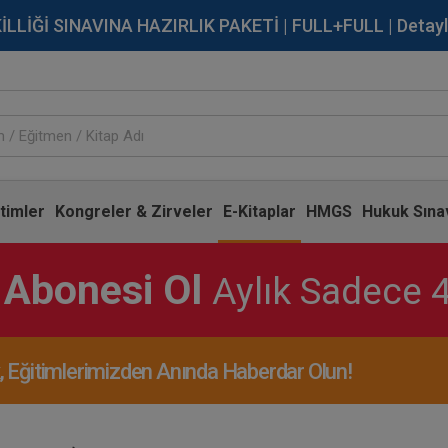
İĞİ SINAVINA HAZIRLIK PAKETİ | FULL+FULL | Detaylı Bi
timler
Kongreler & Zirveler
E-Kitaplar
HMGS
Hukuk Sınav
 Abonesi Ol
Aylık Sadece 
Eğitimlerimizden Anında Haberdar Olun!