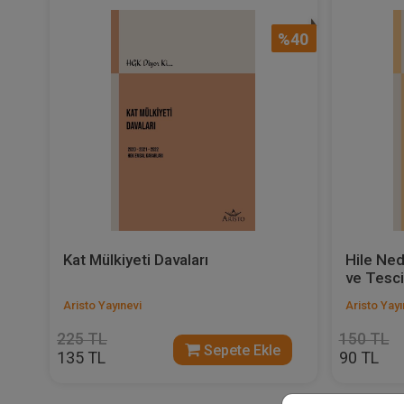
%40
Kat Mülkiyeti Davaları
Hile Ned
ve Tescil
Aristo Yayınevi
Aristo Yayı
225 TL
150 TL
Sepete Ekle
135 TL
90 TL