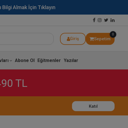
lgi Almak İçin Tıklayın
0
Sepetim
Giriş
ları
Abone Ol
Eğitmenler
Yazılar
490 TL
Katıl