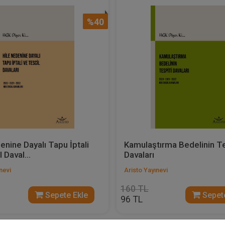
%40
enine Dayalı Tapu İptali
Kamulaştırma Bedelinin Te
 Daval...
Davaları
nevi
Aristo Yayınevi
160 TL
Sepete Ekle
Sepete
96 TL