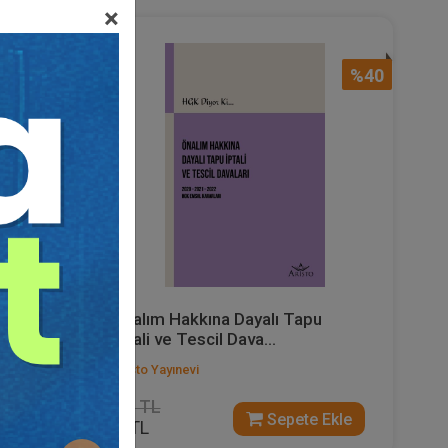
×
%40
%40
sinden
Önalım Hakkına Dayalı Tapu
İptali ve Tescil Dava...
Aristo Yayınevi
160 TL
 Ekle
Sepete Ekle
96 TL