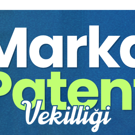
%40
 Davaları
Taşınmaz Satış Sözleşme
Doğan Davalar
nevi
Aristo Yayınevi
250 TL
Sepete Ekle
Sepete
150 TL