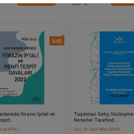
Sepete Ekle
Sepete
600 TL
%40
larında İtirazın İptali ve
Taşınmaz Satış Sözleşmel
spit...
Noterler Tarafınd...
Murat ATALI
Doç. Dr. Ayşe Nilay ŞENOL