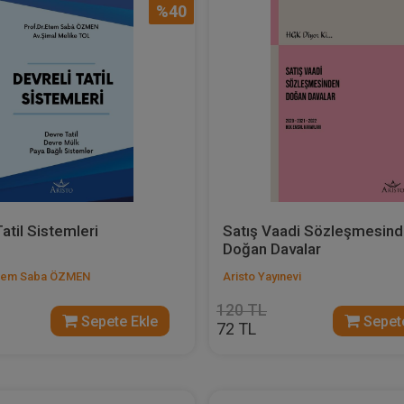
%40
atil Sistemleri
Satış Vaadi Sözleşmesin
Doğan Davalar
 Etem Saba ÖZMEN
Aristo Yayınevi
120 TL
Sepete Ekle
Sepete
72 TL