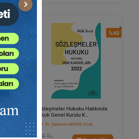
Sonraki
%40
%40
Sözleşmeler Hukuku Hakkında
.
Hukuk Genel Kurulu K...
Prof. Dr. Şebnem AKİPEK ÖCAL
1000 TL