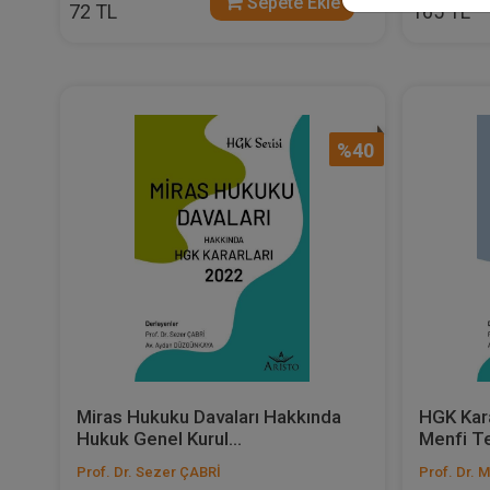
Sepete Ekle
72 TL
165 TL
%40
Miras Hukuku Davaları Hakkında
HGK Karar
Hukuk Genel Kurul...
Menfi Te
Prof. Dr. Sezer ÇABRİ
Prof. Dr. 