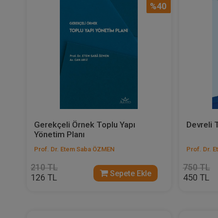
%40
Gerekçeli Örnek Toplu Yapı
Devreli T
Yönetim Planı
Prof. Dr. Etem Saba ÖZMEN
Prof. Dr.
210 TL
750 TL
Sepete Ekle
126 TL
450 TL