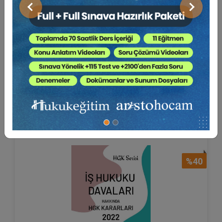
Önceki
Sonraki
Sözleşmeler Hukuku Hakkında
Hukuk Genel Kurulu K...
Prof. Dr. Şebnem AKİPEK ÖCAL
1000 TL
Sepete Ekle
600 TL
%40