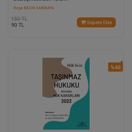
Özge BACIK SARIKAYA
150 TL
Sepete Ekle
90 TL
%40