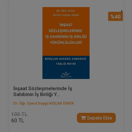
%40
İnşaat Sözleşmelerinde İş
Sahibinin İş Birliği Y...
Dr. Öğr. Üyesi Duygu KOÇAK DİKER
100 TL
Sepete Ekle
60 TL