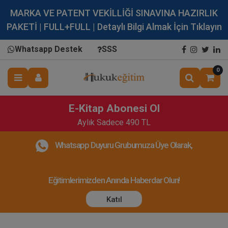
MARKA VE PATENT VEKİLLİĞİ SINAVINA HAZIRLIK
PAKETİ | FULL+FULL | Detaylı Bilgi Almak İçin Tıklayın
Whatsapp Destek
SSS
0
E-Kitap Abonesi Ol
Aylık Sadece 490 TL
Whatsapp Duyuru Grubumuza Üye Olarak,
Eğitimlerimizden Anında Haberdar Olun!
Katıl