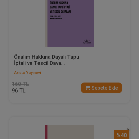
Önalım Hakkına Dayalı Tapu
İptali ve Tescil Dava...
Aristo Yayınevi
160 TL
Sepete Ekle
96 TL
%40