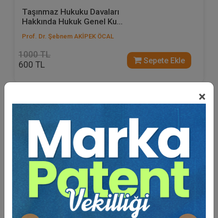
Taşınmaz Hukuku Davaları
Hakkında Hukuk Genel Ku...
Prof. Dr. Şebnem AKİPEK ÖCAL
1000 TL
Sepete Ekle
600 TL
×
%40