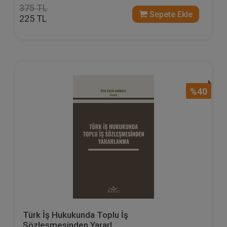
375 TL
Sepete Ekle
225 TL
%40
Türk İş Hukukunda Toplu İş
Sözleşmesinden Yararl...