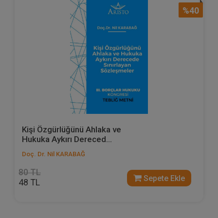
%40
Kişi Özgürlüğünü Ahlaka ve
Hukuka Aykırı Dereced...
Doç. Dr. Nil KARABAĞ
80 TL
Sepete Ekle
48 TL