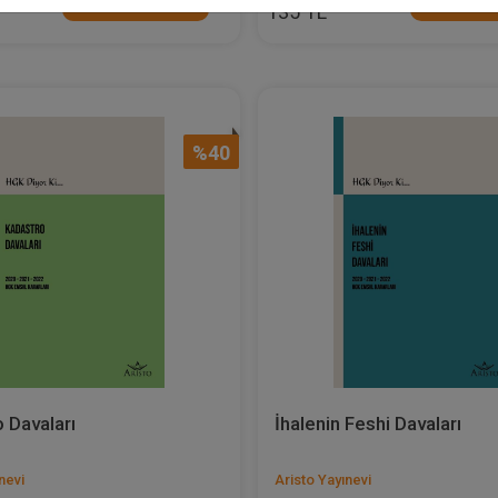
Sepete Ekle
Sepete
135 TL
%40
 Davaları
İhalenin Feshi Davaları
nevi
Aristo Yayınevi