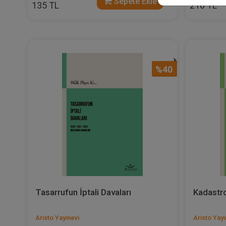
Sepete Ekle
135 TL
216 TL
%40
Tasarrufun İptali Davaları
Kadastro
Aristo Yayınevi
Aristo Yayı