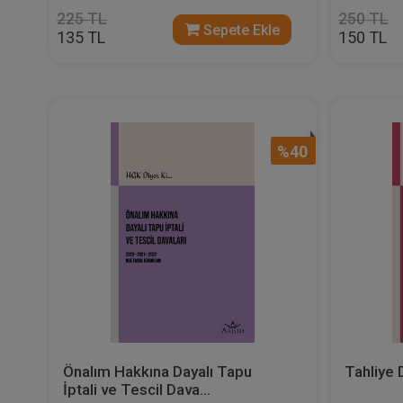
225 TL
250 TL
Sepete Ekle
135 TL
150 TL
%40
Önalım Hakkına Dayalı Tapu
Tahliye 
İptali ve Tescil Dava...