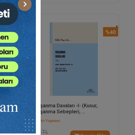
Sonraki
%40
%40
net ve
Boşanma Davaları -I- (Kusur,
Boşanma Sebepleri, ...
Aristo Yayınevi
330 TL