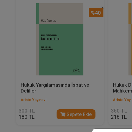
%40
Hukuk Yargılamasında İspat ve
Hukuk Da
Deliller
Mahkem
Aristo Yayınevi
Aristo Yayı
300 TL
360 TL
Sepete Ekle
180 TL
216 TL