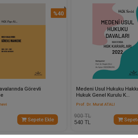
%40
valarında Görevli
Medeni Usul Hukuku Hakk
e
Hukuk Genel Kurulu K...
nevi
Prof. Dr. Murat ATALI
900 TL
Sepete Ekle
Sepete
540 TL