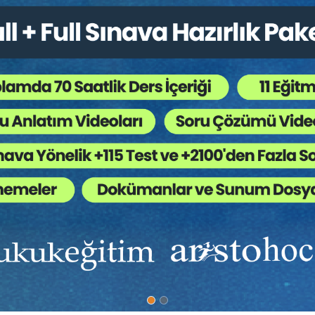
%40
Davaları -III- (Tazminat
Boşanma Davaları -II- (Ziy
i)
Mal Rejimi Alac...
nevi
Aristo Yayınevi
225 TL