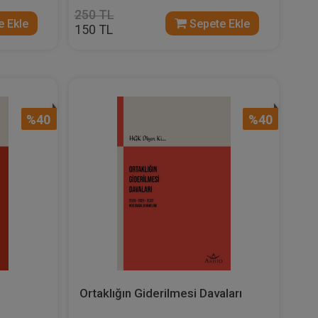
250 TL
 Ekle
Sepete Ekle
150 TL
%40
%40
Ortaklığın Giderilmesi Davaları