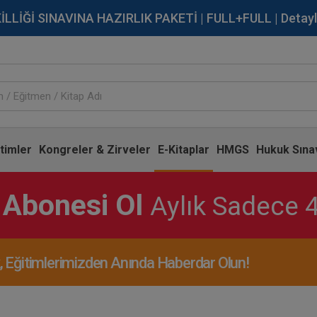
İĞİ SINAVINA HAZIRLIK PAKETİ | FULL+FULL | Detaylı Bi
timler
Kongreler & Zirveler
E-Kitaplar
HMGS
Hukuk Sınav
 Abonesi Ol
Aylık Sadece 
Eğitimlerimizden Anında Haberdar Olun!