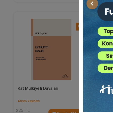
Önceki
%40
Kat Mülkiyeti Davaları
Boşanma 
Talepler
Aristo Yayınevi
Aristo Yayı
225 TL
360 TL