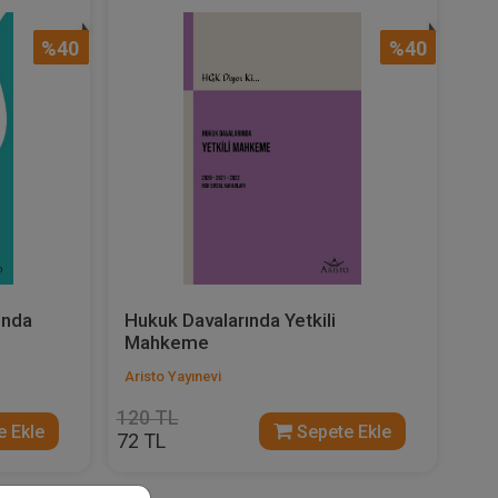
%40
%40
ında
Hukuk Davalarında Yetkili
Mahkeme
Aristo Yayınevi
120 TL
 Ekle
Sepete Ekle
72 TL