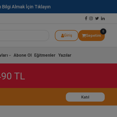
lgi Almak İçin Tıklayın
0
Sepetim
Giriş
ları
Abone Ol
Eğitmenler
Yazılar
490 TL
Katıl