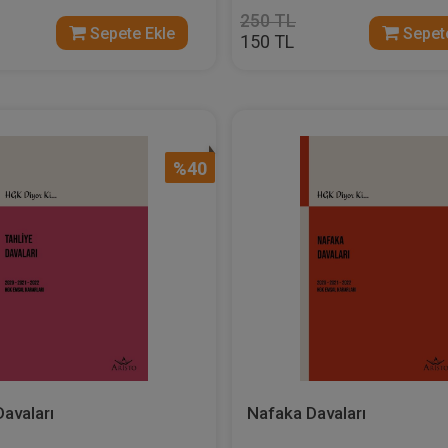
250 TL
Sepete Ekle
Sepete
150 TL
%40
Davaları
Nafaka Davaları