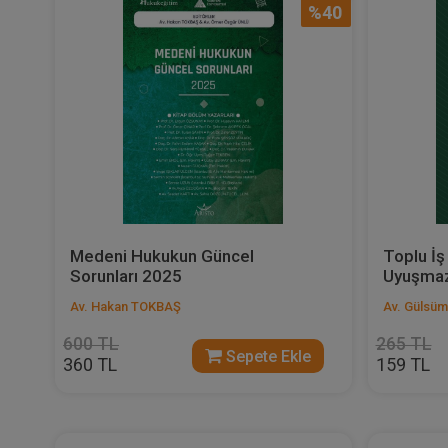
%40
Medeni Hukukun Güncel
Toplu İş
Sorunları 2025
Uyuşmazl
Av. Hakan TOKBAŞ
Av. Gülsü
600 TL
265 TL
Sepete Ekle
360 TL
159 TL