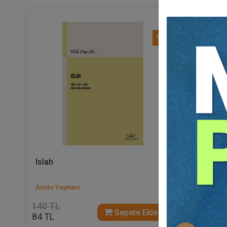
%40
Islah
Borçlar
Sorunlar
Aristo Yayınevi
Av. Hakan
140 TL
375 TL
Sepete Ekle
84 TL
225 TL