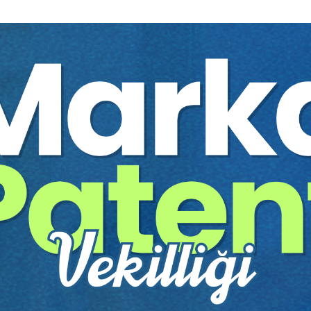
%40
 Hukukunun Güncel
Tazminat Hukuku Davaları
ı - 2024
Hakkında Hukuk Genel Ku..
 TOKBAŞ
Prof. Dr. Cevdet YAVUZ
1000 TL
Sepete Ekle
Sepete
600 TL