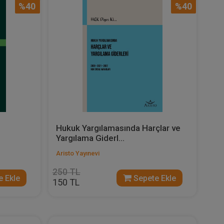
%40
%40
Hukuk Yargılamasında Harçlar ve
Yargılama Giderl...
Aristo Yayınevi
250 TL
 Ekle
Sepete Ekle
150 TL