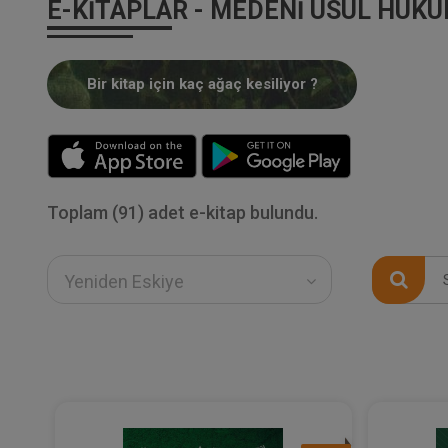
E-KITAPLAR - MEDENI USUL HUKU
Bir kitap için kaç ağaç kesiliyor ?
Toplam (91) adet e-kitap bulundu.
Yeniden Eskiye