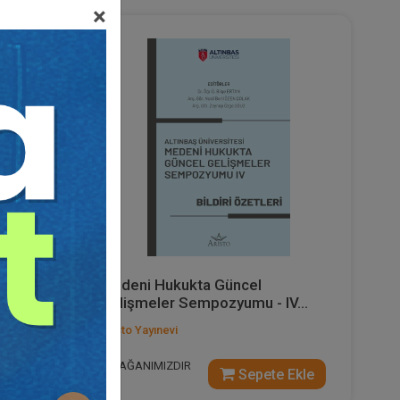
×
%40
Medeni Hukukta Güncel
.
Gelişmeler Sempozyumu - IV...
Aristo Yayınevi
ARMAĞANIMIZDIR
 Ekle
Sepete Ekle