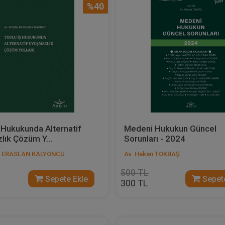
%40
 Hukukunda Alternatif
Medeni Hukukun Güncel
ık Çözüm Y...
Sorunları - 2024
m ERASLAN KALYONCU
Av. Hakan TOKBAŞ
500 TL
Sepete Ekle
Sepete
300 TL