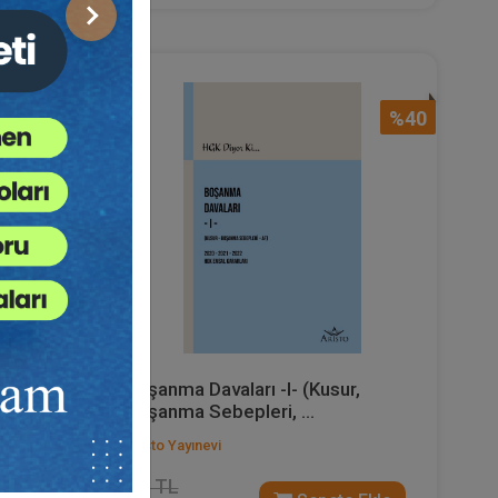
Sonraki
%40
%40
net ve
Boşanma Davaları -I- (Kusur,
Boşanma Sebepleri, ...
Aristo Yayınevi
330 TL