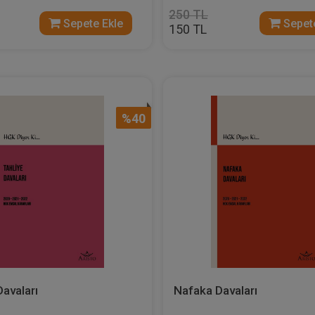
250 TL
Sepete Ekle
Sepete
150 TL
%40
Davaları
Nafaka Davaları