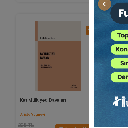
Önceki
%40
Kat Mülkiyeti Davaları
Boşanma 
Talepler
Aristo Yayınevi
Aristo Yayı
225 TL
360 TL