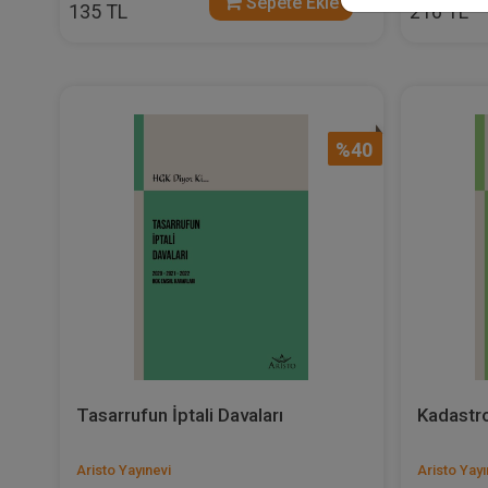
Sepete Ekle
135 TL
216 TL
%40
Tasarrufun İptali Davaları
Kadastro
Aristo Yayınevi
Aristo Yayı