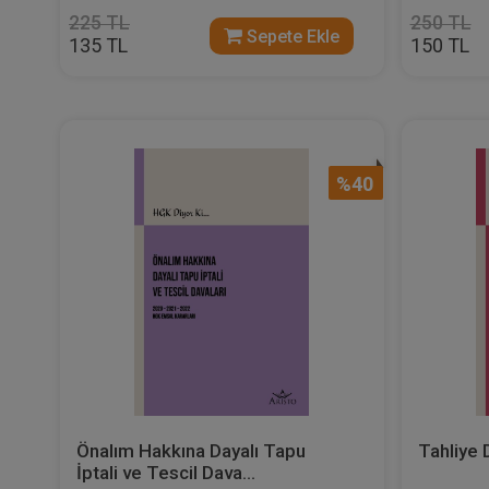
225 TL
250 TL
Sepete Ekle
135 TL
150 TL
%40
Önalım Hakkına Dayalı Tapu
Tahliye 
İptali ve Tescil Dava...