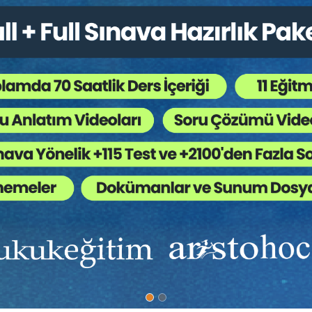
%40
Davaları -III- (Tazminat
Boşanma Davaları -II- (Ziy
i)
Mal Rejimi Alac...
nevi
Aristo Yayınevi
225 TL