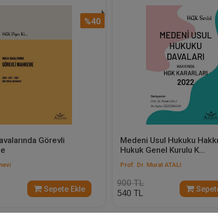
%40
valarında Görevli
Medeni Usul Hukuku Hakk
e
Hukuk Genel Kurulu K...
nevi
Prof. Dr. Murat ATALI
900 TL
Sepete Ekle
Sepete
540 TL