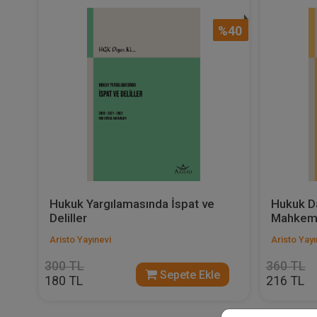
%40
Hukuk Yargılamasında İspat ve
Hukuk Da
Deliller
Mahkem
Aristo Yayınevi
Aristo Yayı
300 TL
360 TL
Sepete Ekle
180 TL
216 TL