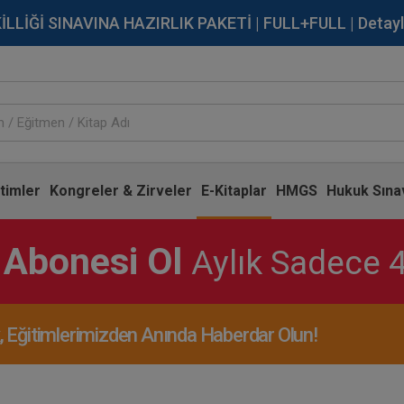
İĞİ SINAVINA HAZIRLIK PAKETİ | FULL+FULL | Detaylı Bi
timler
Kongreler & Zirveler
E-Kitaplar
HMGS
Hukuk Sınav
 Abonesi Ol
Aylık Sadece 
Eğitimlerimizden Anında Haberdar Olun!