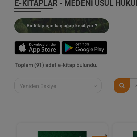
E-KITAPLAR - MEDENI USUL HUKU
Bir kitap için kaç ağaç kesiliyor ?
Toplam (91) adet e-kitap bulundu.
Yeniden Eskiye