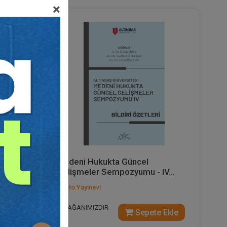
×
%40
Medeni Hukukta Güncel
.
Gelişmeler Sempozyumu - IV...
Aristo Yayınevi
ARMAĞANIMIZDIR
 Ekle
Sepete Ekle