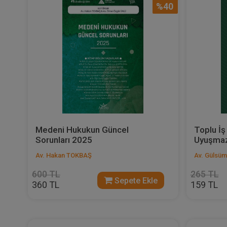
%40
Medeni Hukukun Güncel
Toplu İş
Sorunları 2025
Uyuşmazl
Av. Hakan TOKBAŞ
Av. Gülsü
600 TL
265 TL
Sepete Ekle
360 TL
159 TL