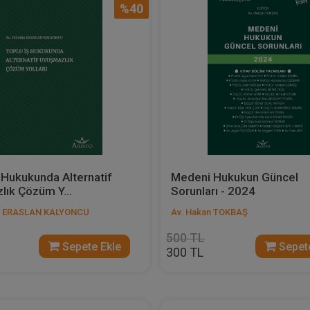
%40
 Hukukunda Alternatif
Medeni Hukukun Güncel
ık Çözüm Y...
Sorunları - 2024
m ERASLAN KALYONCU
Av. Hakan TOKBAŞ
500 TL
Sepete Ekle
Sepete
300 TL