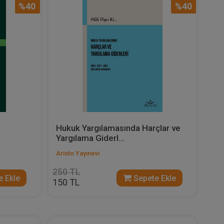
%40
%40
Hukuk Yargılamasında Harçlar ve
Yargılama Giderl...
Aristo Yayınevi
250 TL
 Ekle
Sepete Ekle
150 TL