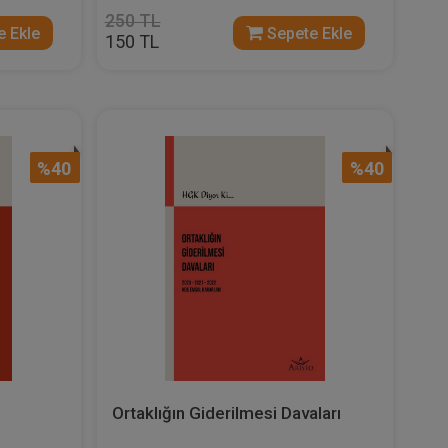
250 TL
 Ekle
Sepete Ekle
150 TL
%40
%40
Ortaklığın Giderilmesi Davaları