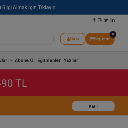
lgi Almak İçin Tıklayın
0
Sepetim
Giriş
ları
Abone Ol
Eğitmenler
Yazılar
490 TL
Katıl