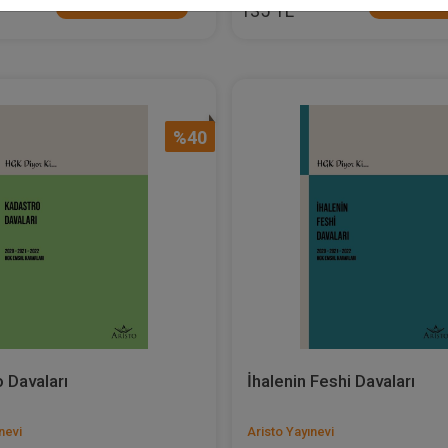
Sepete Ekle
Sepete
135 TL
%40
 Davaları
İhalenin Feshi Davaları
nevi
Aristo Yayınevi