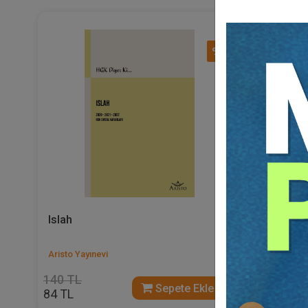
%40
Islah
Borçlar
Sorunlar
Aristo Yayınevi
Av. Hakan
140 TL
375 TL
Sepete Ekle
84 TL
225 TL