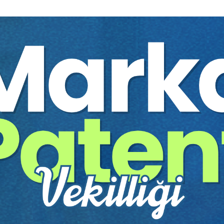
%40
 Hukukunun Güncel
Tazminat Hukuku Davaları
ı - 2024
Hakkında Hukuk Genel Ku..
 TOKBAŞ
Prof. Dr. Cevdet YAVUZ
1000 TL
Sepete Ekle
Sepete
600 TL