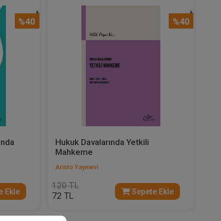
%40
%40
ında
Hukuk Davalarında Yetkili
Mahkeme
Aristo Yayınevi
120 TL
 Ekle
Sepete Ekle
72 TL