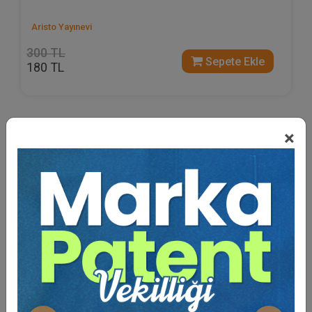
Aristo Yayınevi
300 TL
Sepete Ekle
180 TL
×