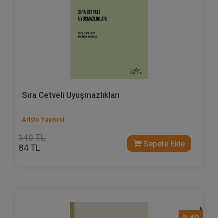
Sıra Cetveli Uyuşmazlıkları
Aristo Yayınevi
140 TL
Sepete Ekle
84 TL
%40