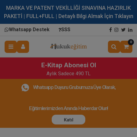
MARKA VE PATENT VEKİLLİĞİ SINAVINA HAZIRLIK
PAKETİ | FULL+FULL | Detaylı Bilgi Almak İçin Tıklayın
Whatsapp Destek
SSS
0
E-Kitap Abonesi Ol
Aylık Sadece 490 TL
Whatsapp Duyuru Grubumuza Üye Olarak,
Eğitimlerimizden Anında Haberdar Olun!
Katıl