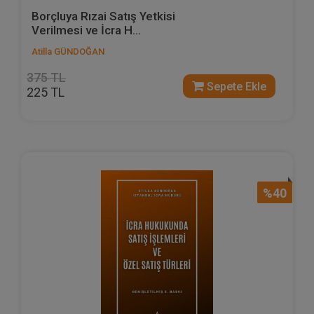
Borçluya Rızai Satış Yetkisi
Verilmesi ve İcra H...
Atilla GÜNDOĞAN
375 TL
Sepete Ekle
225 TL
%40