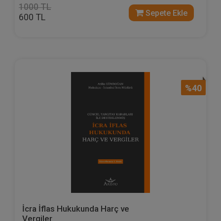
1000 TL
Sepete Ekle
600 TL
%40
İcra İflas Hukukunda Harç ve
Vergiler