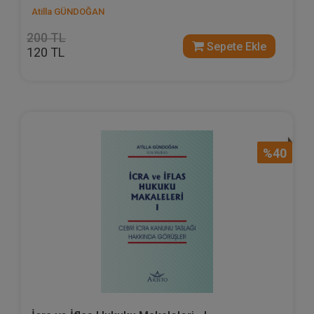
Atilla GÜNDOĞAN
200 TL
Sepete Ekle
120 TL
%40