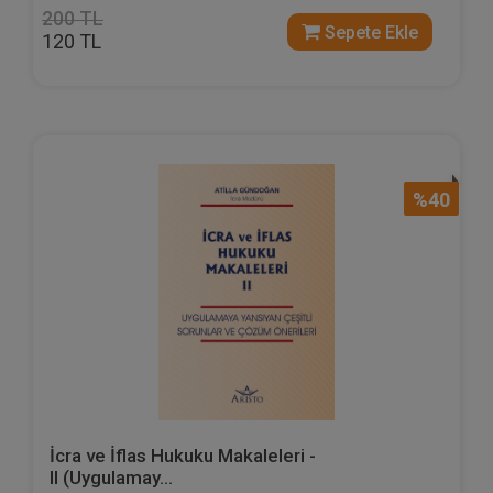
200 TL
Sepete Ekle
120 TL
%40
İcra ve İflas Hukuku Makaleleri -
II (Uygulamay...