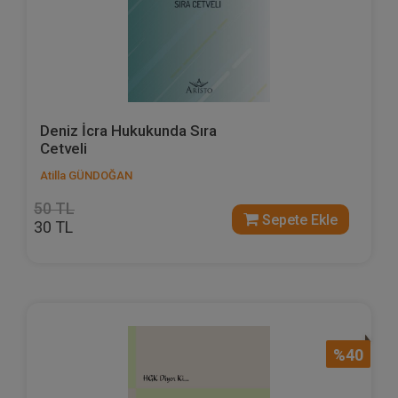
Deniz İcra Hukukunda Sıra
Cetveli
Atilla GÜNDOĞAN
50 TL
Sepete Ekle
30 TL
%40