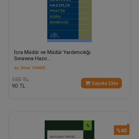
İcra Müdür ve Müdür Yardımcılığı
Sınavına Hazır...
Av. Ömer TANERİ
150 TL
Sepete Ekle
90 TL
%40