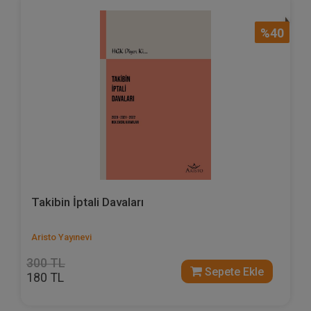
%40
Takibin İptali Davaları
Aristo Yayınevi
300 TL
Sepete Ekle
180 TL