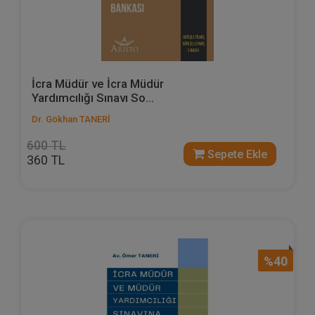
İcra Müdür ve İcra Müdür
Yardımcılığı Sınavı So...
Dr. Gökhan TANERİ
600 TL
Sepete Ekle
360 TL
%40