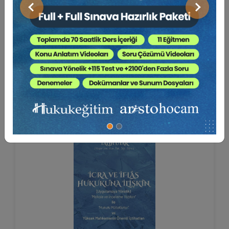
Önceki
Sonraki
İcra ve İflas Hukukuna İlişkin
"Makale ve İncele...
Av. Talih UYAR
ARMAĞANIMIZDIR
Sepete Ekle