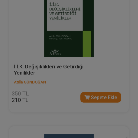
İ.İ.K. Değişiklikleri ve Getirdiği
Yenilikler
Atilla GÜNDOĞAN
350 TL
Sepete Ekle
210 TL