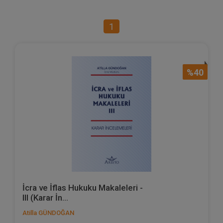
1
%40
İcra ve İflas Hukuku Makaleleri -
III (Karar İn...
Atilla GÜNDOĞAN