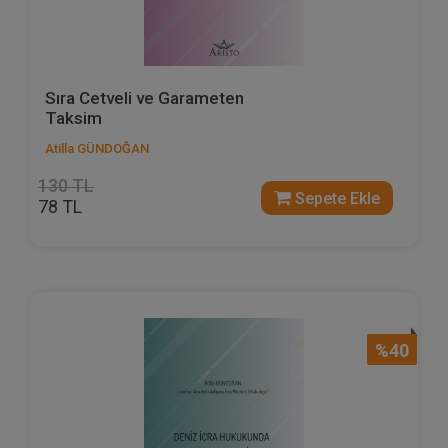
Sıra Cetveli ve Garameten
Taksim
Atilla GÜNDOĞAN
130 TL
Sepete Ekle
78 TL
%40