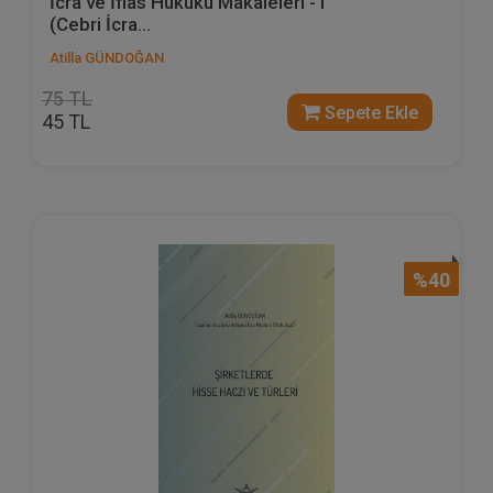
İcra ve İflas Hukuku Makaleleri - I
(Cebri İcra...
Atilla GÜNDOĞAN
75 TL
Sepete Ekle
45 TL
%40