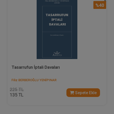
%40
Tasarrufun İptali Davaları
Filiz BERBEROĞLU YENİPINAR
225 TL
Sepete Ekle
135 TL