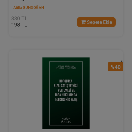
Atilla GÜNDOĞAN
330 TL
Sepete Ekle
198 TL
%40