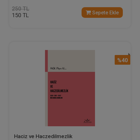
250 TL
Sepete Ekle
150 TL
%40
Haciz ve Haczedilmezlik