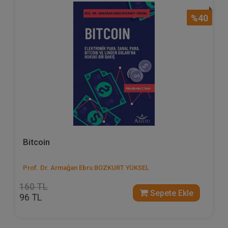
%40
Bitcoin
Prof. Dr. Armağan Ebru BOZKURT YÜKSEL
160 TL
Sepete Ekle
96 TL