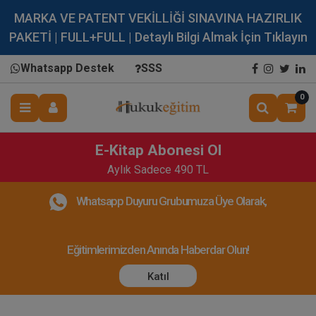
MARKA VE PATENT VEKİLLİĞİ SINAVINA HAZIRLIK
PAKETİ | FULL+FULL | Detaylı Bilgi Almak İçin Tıklayın
Whatsapp Destek
SSS
0
E-Kitap Abonesi Ol
Aylık Sadece 490 TL
Whatsapp Duyuru Grubumuza Üye Olarak,
Eğitimlerimizden Anında Haberdar Olun!
Katıl