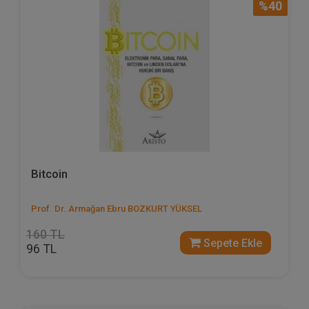
%40
Bitcoin
Prof. Dr. Armağan Ebru BOZKURT YÜKSEL
160 TL
Sepete Ekle
96 TL