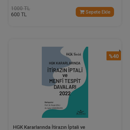
1000 TL
Sepete Ekle
600 TL
%40
HGK Kararlarında İtirazın İptali ve