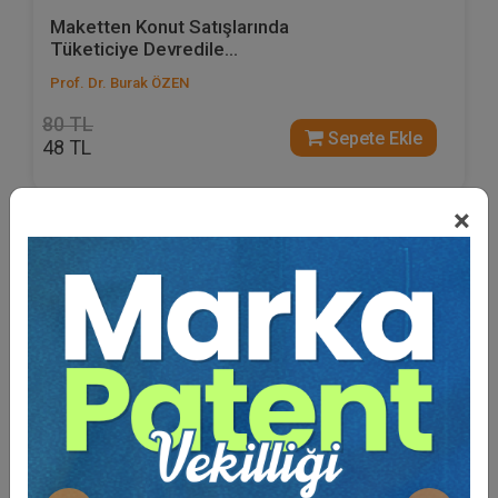
Maketten Konut Satışlarında
Tüketiciye Devredile...
Prof. Dr. Burak ÖZEN
80 TL
Sepete Ekle
48 TL
×
%40