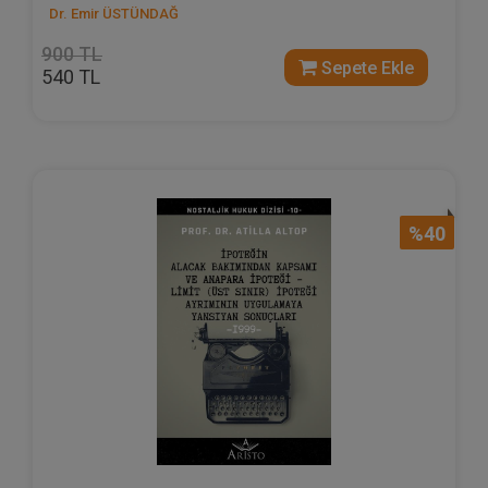
Dr. Emir ÜSTÜNDAĞ
900 TL
Sepete Ekle
540 TL
%40