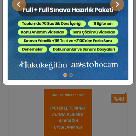
Önceki
Sonraki
Vekilin Müvekkilin Banka
Hesabına İlişkin Hesap ...
Doç. Dr. Ali Hulki CİHAN
80 TL
Sepete Ekle
48 TL
%40