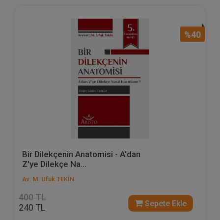
%40
Bir Dilekçenin Anatomisi - A'dan
Z'ye Dilekçe Na...
Av. M. Ufuk TEKİN
400 TL
Sepete Ekle
240 TL