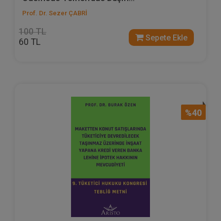
Prof. Dr. Sezer ÇABRİ
100 TL
Sepete Ekle
60 TL
%40