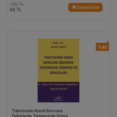
100 TL
Sepete Ekle
60 TL
%40
Tüketicinin Kredi Borcunu
Ödemede Temerrüde Düşm...