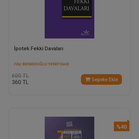
İpotek Fekki Davaları
Filiz BERBEROĞLU YENİPINAR
600 TL
Sepete Ekle
360 TL
%40