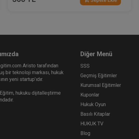
Sepete Ekle
ımızda
Diğer Menü
gitim.com Aristo tarafından
SSS
ş bir teknoloji markası, hukuk
Geçmiş Eğitimler
nın yeni startup’ıdır.
Kurumsal Eğitimler
ğitim, hukuku dijitalleştirme
Kuponlar
ındadır.
Hukuk Oyun
Basılı Kitaplar
HUKUK TV
Blog