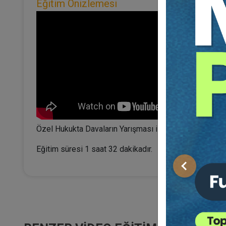
Eğitim Önizlemesi
Özel Hukukta Davaların Yarışması ile Terditli Dava ve D
Eğitim süresi 1 saat 32 dakikadır.
Önceki