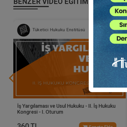
BENZER VIDEO EĞITIMLER
Tüketici Hukuku Enstitüsü
İş Yargılaması ve Usul Hukuku - II. İş Hukuku
Kongresi - I. Oturum
360 TL