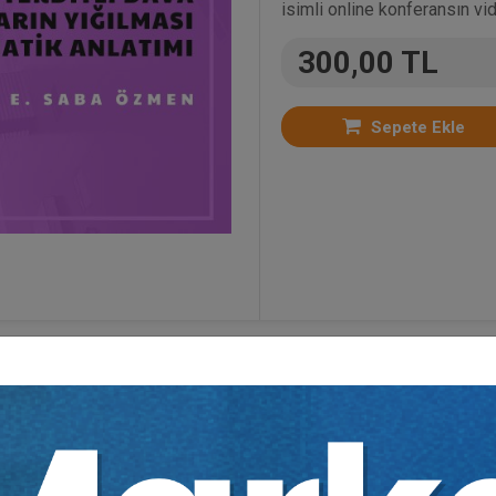
isimli online konferansın vid
300,00 TL
Sepete Ekle
er:
Bütün Video Eğitimler
,
Medeni Hukuk
,
Medeni Us