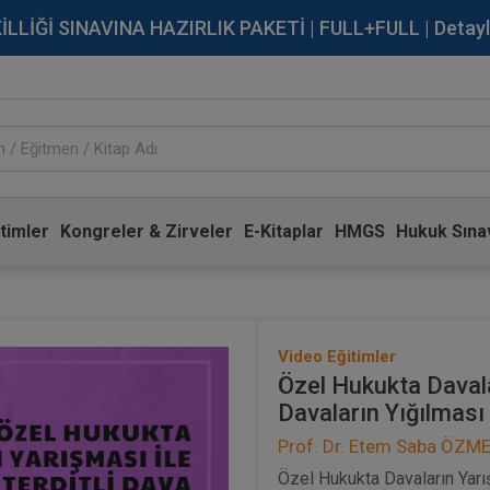
İĞİ SINAVINA HAZIRLIK PAKETİ | FULL+FULL | Detaylı Bi
timler
Kongreler & Zirveler
E-Kitaplar
HMGS
Hukuk Sınav
Video Eğitimler
Özel Hukukta Davalar
Davaların Yığılması
Prof. Dr. Etem Saba ÖZM
Özel Hukukta Davaların Yarış