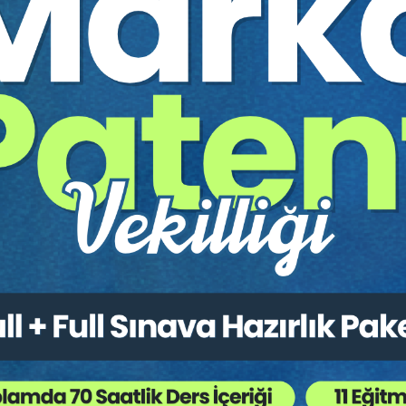
avaların Yığılması isimli online konferansın video kaydıdır.