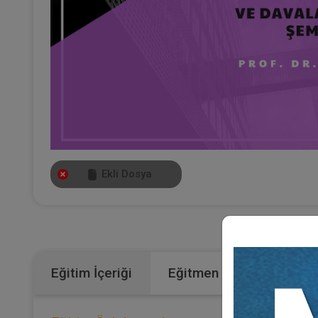
Ekli Dosya
Kategoril
Eğitim İçeriği
Eğitmen