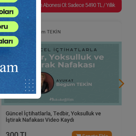
Video Eğitim Abonesi Ol: Sadece 5490 TL / Yıllık
Av. Begüm TEKİN
Güncel İçtihatlarla, Tedbir, Yoksulluk ve
İştirak Nafakası Video Kaydı
300 TL