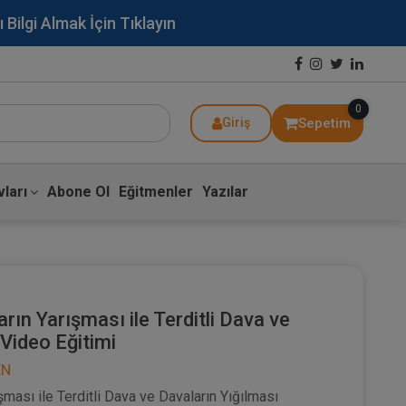
lgi Almak İçin Tıklayın
0
Sepetim
Giriş
ları
Abone Ol
Eğitmenler
Yazılar
ın Yarışması ile Terditli Dava ve
 Video Eğitimi
EN
ması ile Terditli Dava ve Davaların Yığılması