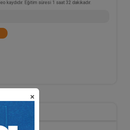
eo kaydıdır. Eğitim süresi 1 saat 32 dakikadır.
ul Hukuku
×