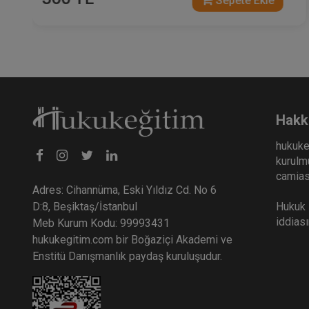
Sepete Ekle
Hakk
hukuke
kurulmu
camiası
Adres: Cihannüma, Eski Yıldız Cd. No 6
Hukuk E
D:8, Beşiktaş/İstanbul
iddias
Meb Kurum Kodu: 99993431
hukukegitim.com bir Boğaziçi Akademi ve
Enstitü Danışmanlık paydaş kuruluşudur.