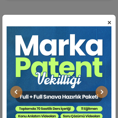
×
BENZER VIDEO EĞITIMLER
Video Eğitim Abonesi Ol: Sadece 5490 TL / Yıllık
Hukuk Eğitim
Önceki
Sonraki