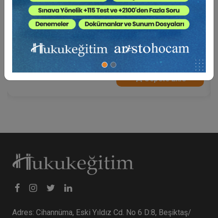
Bilirkişilik Başvuru Rehberi
0 TL
Sepete Ekle
Adres: Cihannüma, Eski Yıldız Cd. No 6 D:8, Beşiktaş/