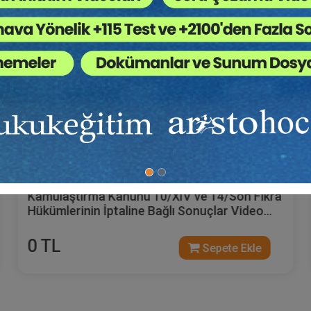
Prof. Dr. Etem Saba ÖZMEN
Kamulaştırma Kanunu 10/XIV ve 14/Son Fıkra
Hükümlerinin İptaline Bağlı Sonuçlar Video
Kaydı
0 TL
Sepete Ekle