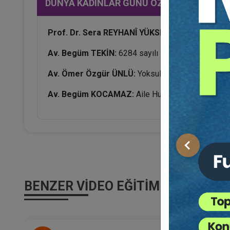
DÜNYA KADINLAR GÜNÜ ÖZEL OTURUMU
Prof. Dr. Sera REYHANÎ YÜKSEL:
Aile Konutu ve Eş
Av. Begüm TEKİN:
6284 sayılı Kanun Kapsamında 
Av. Ömer Özgür ÜNLÜ:
Yoksulluk Nafakası
Av. Begüm KOCAMAZ:
Aile Hukukundan Kaynaklan
Önceki
BENZER VIDEO EĞITIMLER