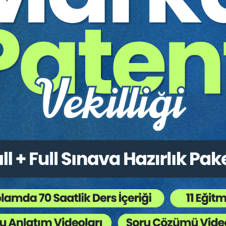
lerin Tasarruf Yetkilerinin Sınırları
Tedbirler
an Yükümlülüğün İhlali Suçu