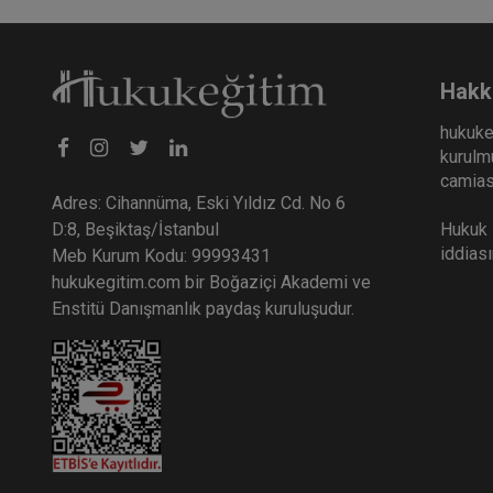
Hakk
hukuke
kurulmu
camiası
Adres: Cihannüma, Eski Yıldız Cd. No 6
Hukuk E
D:8, Beşiktaş/İstanbul
iddias
Meb Kurum Kodu: 99993431
hukukegitim.com bir Boğaziçi Akademi ve
Enstitü Danışmanlık paydaş kuruluşudur.