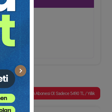
Sonraki
Video Eğitim Abonesi Ol: Sadece 5490 TL / Yıllık