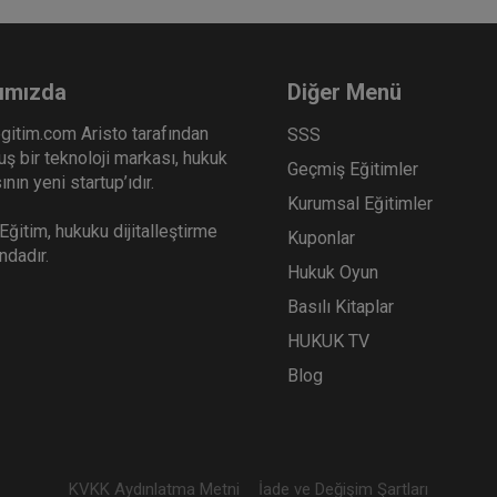
ımızda
Diğer Menü
gitim.com Aristo tarafından
SSS
ş bir teknoloji markası, hukuk
Geçmiş Eğitimler
nın yeni startup’ıdır.
Kurumsal Eğitimler
ğitim, hukuku dijitalleştirme
Kuponlar
ındadır.
Hukuk Oyun
Basılı Kitaplar
HUKUK TV
Blog
KVKK Aydınlatma Metni
İade ve Değişim Şartları