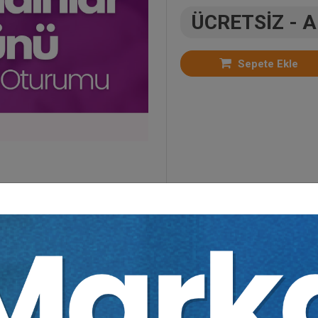
ÜCRETSİZ - 
Sepete Ekle
er:
Aile Hukuku
,
Medeni Hukuk
,
Ücretsizler / Arma