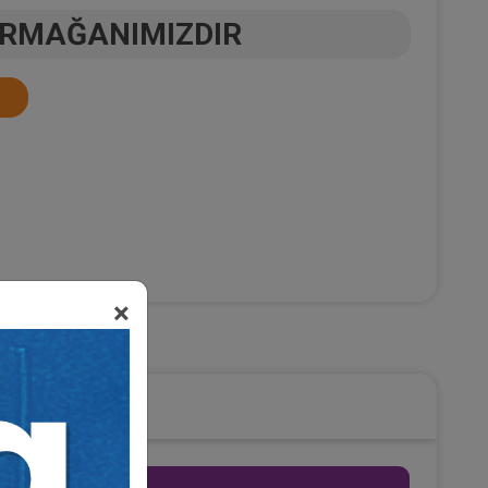
ARMAĞANIMIZDIR
×
ğanımızdır