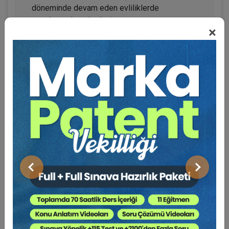
döneminde devam eden evliliklerde
uygulanacak mal rejimi
×
• Edinilmiş mallar, kişisel mallar, kişisel mallar
ile edinilmiş mallar arasında denkleştirme
• Tasfiyede dikkate alınacak ve dikkate
alınmayacak malvarlıklarının ayrımı
• Değerlendirme anı ve malların tasfiyede
hangi tarihteki değerleri ile dikkate alınacağı
• Mal rejimi tasfiyesi davalarında görevli ve
yetkili mahkeme
• Zamanaşımı
• İspat karineleri
• Genel olarak mal rejimi tasfiyesi davalarında
öne sürülen ve öne sürülemeyecek talepler
Önceki
Sonraki
Oturum 4: Özel Durumlar ve Şirket Payları
Eğitmen:
Av. Ayça ÖZDOĞAN