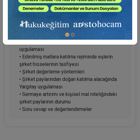
• Zina ve hayata kast nedeniyle boşanmanın
tasfiyeye etkisi
• Ölüm nedeniyle tasfiye
• Bilirkişi raporlarından uygulamalı örnekler ve
Bölge Adliye Mahkemesi ve Yargıtay
uygulaması
• Edinilmiş mallara katılma rejiminde eşlerin
şirket hisselerinin tasfiyesi
• Şirket değerleme yöntemleri
• Şirket paylarından doğan katılma alacağında
Yargıtay uygulaması
• Sermaye artırımı ve kişisel mal niteliğindeki
şirket paylarının durumu
• Soru cevap ve değerlendirmeler