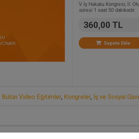
V. İş Hukuku Kongresi, II. 
süresi 1 saat 50 dakikadır.
360,00 TL
Sepete Ekle
:
Bütün Video Eğitimler
,
Kongreler
,
İş ve Sosyal Güv