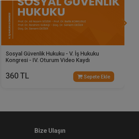
Çalışma ve Dinlenme Süreleri - V. İş Hukuku
Kongresi - II. Oturum Video Kaydı
360 TL
Sepete Ekle
Bize Ulaşın