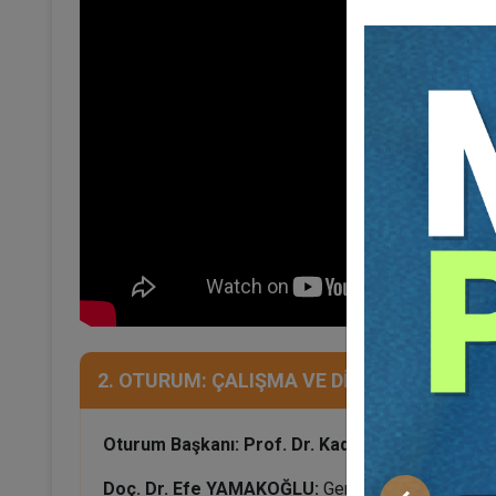
2. OTURUM: ÇALIŞMA VE DİNLENME SÜREL
Oturum Başkanı: Prof. Dr. Kadir ARICI
Doç. Dr. Efe YAMAKOĞLU:
Gemi Adamlarının Çalış