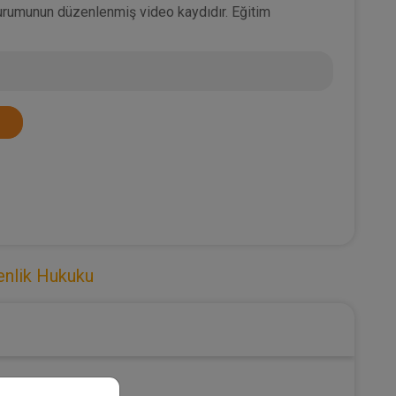
Oturumunun düzenlenmiş video kaydıdır. Eğitim
enlik Hukuku