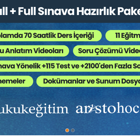
ının KEP Üzerinden Tebliğ Edilmesinin, Fazla Çalışma İddiasının 
a Çalışma Hesaplamasına Etkisi
Tüketici Hukuku Enstitüsü