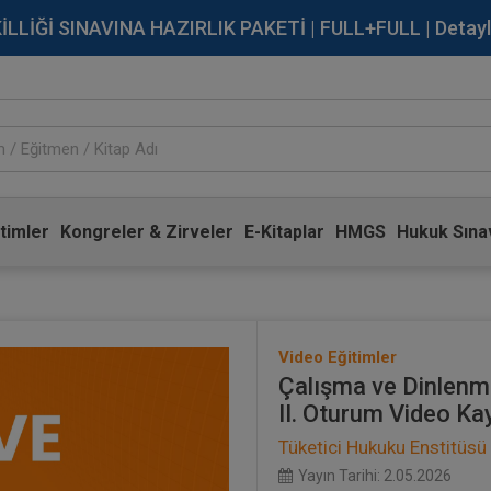
İĞİ SINAVINA HAZIRLIK PAKETİ | FULL+FULL | Detaylı Bi
timler
Kongreler & Zirveler
E-Kitaplar
HMGS
Hukuk Sınav
Video Eğitimler
Çalışma ve Dinlenme
II. Oturum Video Ka
Tüketici Hukuku Enstitüsü
Yayın Tarihi: 2.05.2026