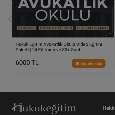
İş Sağlığı ve Güvenliği - V. İş Hukuku Kongresi
- VI. Oturum Video Kaydı
360 TL
Sepete Ekle
Hakk