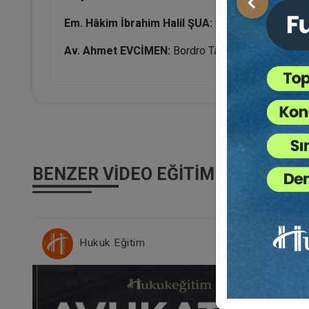
Önceki
Em. Hâkim İbrahim Halil ŞUA:
Ücret Hesap Pusulas
Av. Ahmet EVCİMEN:
Bordro Tahakkuklarının Fazl
BENZER VIDEO EĞITIMLER
Tüketici Hukuku Enstitüsü