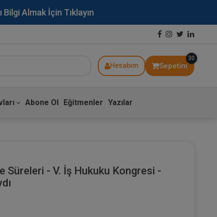
lgi Almak İçin Tıklayın
30
Sepetim
Hesabım
ları
Abone Ol
Eğitmenler
Yazılar
 Süreleri - V. İş Hukuku Kongresi -
ydı