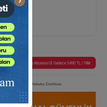
Sonraki
İspatına Etkisi
Video Eğitim Abonesi Ol: Sadece 5490 TL / Yıllık
Tüketici Hukuku Enstitüsü