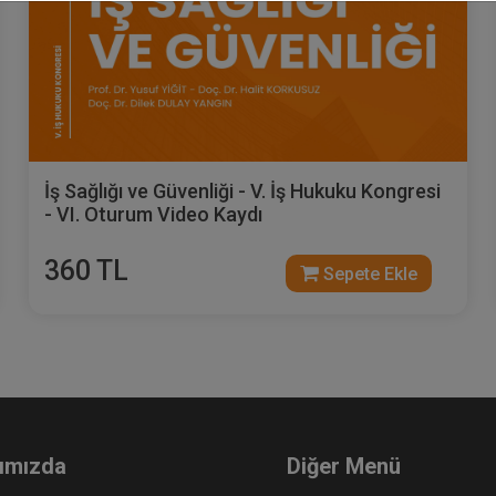
Sosyal Güvenlik Hukuku - V. İş Hukuku
Kongresi - IV. Oturum Video Kaydı
360 TL
Sepete Ekle
ımızda
Diğer Menü