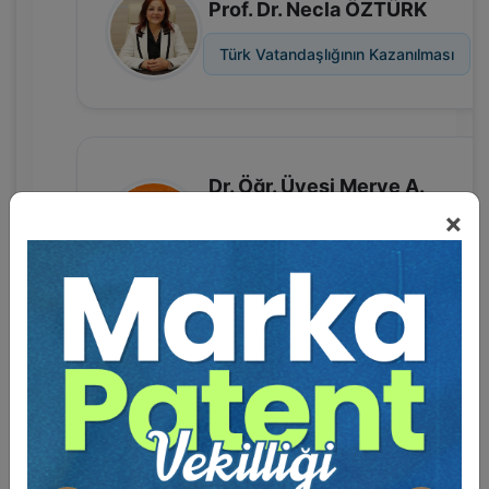
Prof. Dr. Necla ÖZTÜRK
Türk Vatandaşlığının Kazanılması
Dr. Öğr. Üyesi Merve A.
×
MEKENGEÇ
Türk Vatandaşlığının Sona Ermesi
Dr. Alper AKGÜL
Uluslararası & Geçici Koruma Sorunlar