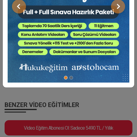
Önceki
Sonraki
Av. Dr. Ali ÖNAL
Yabancıların Çalışma İzinleri
BENZER VIDEO EĞITIMLER
Video Eğitim Abonesi Ol: Sadece 5490 TL / Yıllık