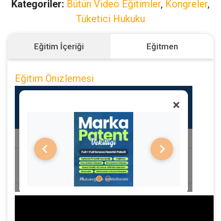
Kategoriler:
Bütün Video Eğitimler
,
Kongreler
,
Tüketici Hukuku
Eğitim İçeriği
Eğitmen
Eğitim Önizlemesi