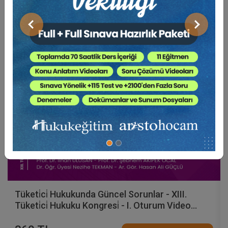
Video Eğitim Abonesi Ol: Sadece 5490 TL / Yıllık
Önceki
Sonraki
Tüketici Hukuku Enstitüsü
Tüketi̇ci̇ Hukukunda Güncel Sorunlar - XIII.
Tüketi̇ci̇ Hukuku Kongresi̇ - I. Oturum Video
Kaydı