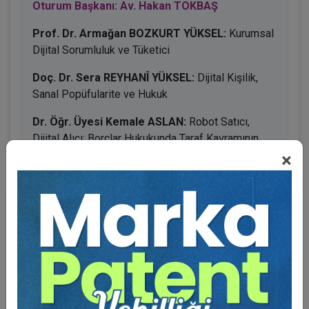
Oturum Başkanı: Av. Hakan TOKBAŞ
Prof. Dr. Armağan BOZKURT YÜKSEL:
Kurumsal
Dijital Sorumluluk ve Tüketici
Doç. Dr. Sera REYHANÎ YÜKSEL:
Dijital Kişilik,
Sanal Popüfularite ve Hukuk
Dr. Öğr. Üyesi Kemale ASLAN:
Robot Satıcı,
Dijital Alıcı: Borçlar Hukukunda Taraf Kavramının
Dönüşümü
×
BENZER VIDEO EĞITIMLER