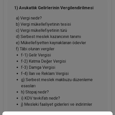
1) Avukatlık Gelirlerinin Vergilendirilmesi
a) Vergi nedir?
b) Vergi mükellefiyetinin tesisi
c) Vergi mükellefiyetinin türü
d) Serbest meslek kazancının tanımı
e) Mükellefiyetten kaynaklanan ödevler
f) Tâbi olunan vergiler
f-1) Gelir Vergisi
f-2) Katma Değer Vergisi
f-3) Damga Vergisi
f-4) İlan ve Reklam Vergisi
g) Serbest meslek makbuzu düzenleme
esasları
h) Stopaj nedir?
i) KDV tevkifatı nedir?
j) Mesleki faaliyet giderleri ve indirimler