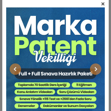
2) Vergi incelemesi nedir?
×
a) Tanımı
b) İncelemeye yetkili olanlar
c) İnceleme yeri ve zamanı
d) İncelemede uyulacak esaslar
e) İnceleme tutanağı
f) Aramalı inceleme
3) Avukatların Vergi İncelemelerinde Özellik
Arz Eden Durumlar
Önceki
Sonraki
BENZER VIDEO EĞITIMLER