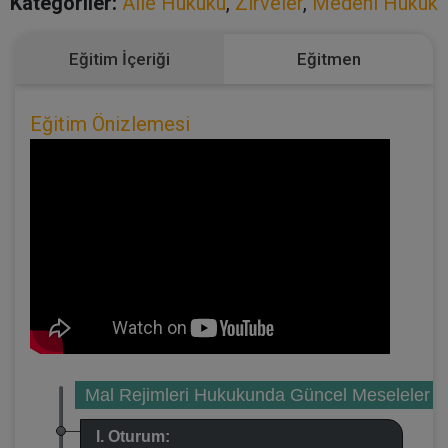
Kategoriler:
Aile Hukuku
,
Zirveler
,
Medeni Hukuk
Eğitim İçeriği
Eğitmen
Eğitim Önizlemesi
Mal Rejimleri Hukukunda Güncel Meseleler
I. Oturum: