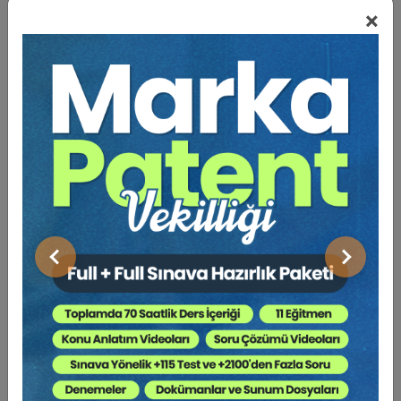
×
Av. Ayça ÖZDOĞAN:
Eşler Arasında
Yapılan Devirler
Emin EROL (Em. İst. BAM. 6. HD. Üyesi):
Anlaşmalı Boşanma Yoluyla Mal Rejimi
Tasfiyesi
Av. Arb. Mehtap ŞAHİN:
Eşin Katılma
Alacağını Azaltmak Kastıyla Yapılan
Devirler
Önceki
Sonraki
BENZER VIDEO EĞITIMLER