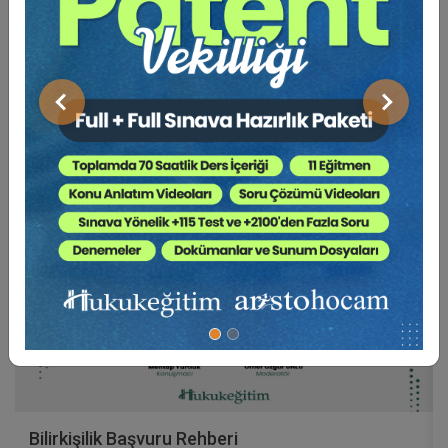
BENZER VIDEO EĞITIMLER
Video Eğitim Abonesi Ol: Sadece 5490 TL / Yıllık
Önceki
Sonraki
Hukuk Eğitim
Bilirkişilik Başvuru Rehberi