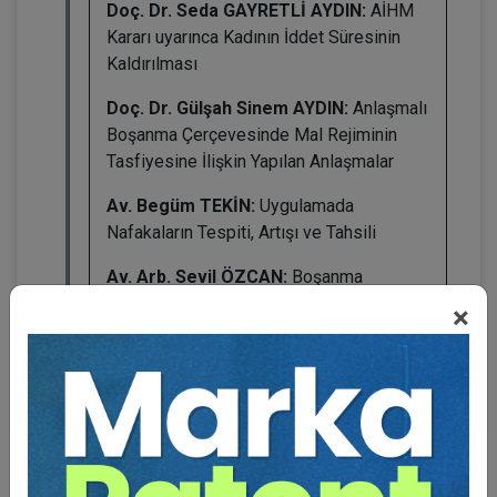
Doç. Dr. Seda GAYRETLİ AYDIN:
AİHM
Kararı uyarınca Kadının İddet Süresinin
Kaldırılması
Doç. Dr. Gülşah Sinem AYDIN:
Anlaşmalı
Boşanma Çerçevesinde Mal Rejiminin
Tasfiyesine İlişkin Yapılan Anlaşmalar
Av. Begüm TEKİN:
Uygulamada
Nafakaların Tespiti, Artışı ve Tahsili
Av. Arb. Sevil ÖZCAN:
Boşanma
Davalarında Sunulan Delillerin KVKK
×
Çerçevesinde Değerlendirilmesi