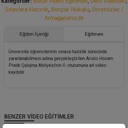
Kategoriler:
Bütün Video Eğitimler
,
Ders Videoları
,
Sınavlara Hazırlık
,
Borçlar Hukuku
,
Ücretsizler /
Armağanımızdır
Eğitim İçeriği
Eğitmen
Üniversite öğrencilerinin sınava hazırlık sürecinde
yararlanabilmesi adına gerçekleştirilen Aristo Hocam
Pratik Çalışma Atölyesi'nin II. oturumuna ait video
kaydıdır.
BENZER VIDEO EĞITIMLER