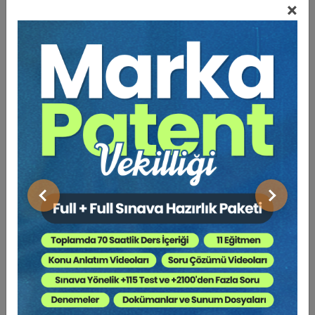
×
Video Eğitim Abonesi Ol: Sadece 5490 TL / Yıllık
Hukuk Eğitim
Önceki
Sonraki
8 Mart Kadınlar Günü Özel Oturumu