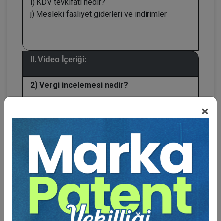
i) KDV tevkifatı nedir?
j) Mesleki faaliyet giderleri ve indirimler
II. Video İçeriği:
2) Vergi incelemesi nedir?
a) Tanımı
×
b) İncelemeye yetkili olanlar
c) İnceleme yeri ve zamanı
d) İncelemede uyulacak esaslar
e) İnceleme tutanağı
f) Aramalı inceleme
3) Avukatların Vergi İncelemelerinde
Özellik Arz Eden Durumlar