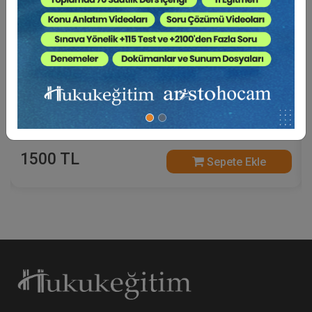
A'dan Z'ye Tasarrufun İptali Davaları (2 Eğitmen
- Toplam 6 Saat)
1500 TL
Sepete Ekle