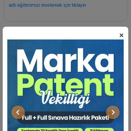
adlı eğitimimizi incelemek için tıklayın
×
BENZER VIDEO EĞITIMLER
Video Eğitim Abonesi Ol: Sadece 5490 TL / Yıllık
Hukuk Eğitim
Önceki
Sonraki