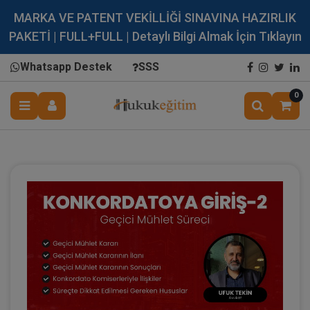
MARKA VE PATENT VEKİLLİĞİ SINAVINA HAZIRLIK
PAKETİ | FULL+FULL | Detaylı Bilgi Almak İçin Tıklayın
Whatsapp Destek
SSS
0