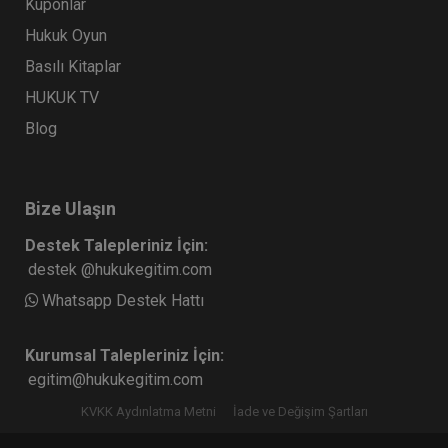
Kuponlar
Hukuk Oyun
Basılı Kitaplar
HUKUK TV
Blog
Bize Ulaşın
Destek Talepleriniz İçin:
destek @hukukegitim.com
Whatsapp Destek Hattı
Kurumsal Talepleriniz İçin:
egitim@hukukegitim.com
KVKK Aydınlatma Metni
İade ve Değişim Şartları