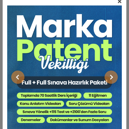
×
Video Eğitim Abonesi Ol: Sadece 5490 TL / Yıllık
Hukuk Eğitim
Önceki
Sonraki
Borçlar Mevzuatından Kaynaklı Nitelikli
Hesaplamalar Eğitimi (3 Eğitmen - 4 Video)
6000 TL