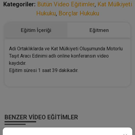
Kategoriler:
Bütün Video Eğitimler
,
Kat Mülkiyeti
Hukuku
,
Borçlar Hukuku
Eğitim İçeriği
Eğitmen
Adi Ortaklıklarda ve Kat Mülkiyeti Oluşumunda Motorlu
Taşıt Aracı Edinimi adlı online konferansın video
kaydıdır.
Eğitim süresi 1 saat 39 dakikadır.
BENZER VIDEO EĞITIMLER