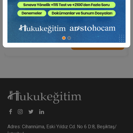
İş Yargılaması ve Usul Hukuku - II. İş Hukuku
Kongresi - I. Oturum
360 TL
Sepete Ekle
Adres: Cihannüma, Eski Yıldız Cd. No 6 D:8, Beşiktaş/