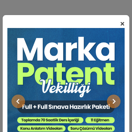
×
BENZER VIDEO EĞITIMLER
Video Eğitim Abonesi Ol: Sadece 5490 TL / Yıllık
Tüketici Hukuku Enstitüsü
Önceki
Sonraki