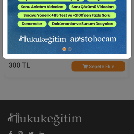
Güncel Yargı Kararları Işığında Malpraktis
Davaları Video Eğitimi
300 TL
Sepete Ekle