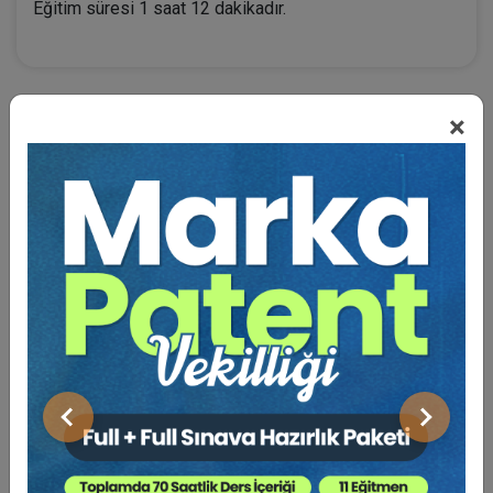
Eğitim süresi 1 saat 12 dakikadır.
×
BENZER VIDEO EĞITIMLER
Video Eğitim Abonesi Ol: Sadece 5490 TL / Yıllık
Dr. Ögr. Üyesi Kemale ASLAN
Önceki
Sonraki