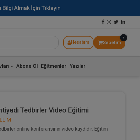
lgi Almak İçin Tıklayın
7
Sepetim
Hesabım
ları
Abone Ol
Eğitmenler
Yazılar
iyadi Tedbirler Video Eğitimi
 LL.M
birler online konferansının video kaydıdır. Eğitim