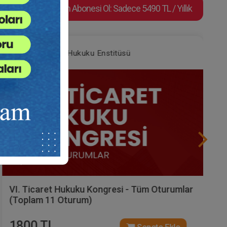
Video Eğitim Abonesi Ol: Sadece 5490 TL / Yıllık
Tüketici Hukuku Enstitüsü
Şirketlerde Sona Erme ve Tasfiye - VI. Ticaret
Hukuku Kongresi - IV. Oturum Video Kaydı
360 TL