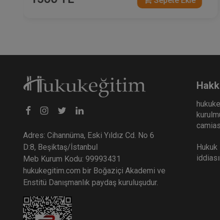
Sepete Ekle
Hakk
hukuke
kurulmu
camiası
Adres: Cihannüma, Eski Yıldız Cd. No 6
Hukuk E
D:8, Beşiktaş/İstanbul
iddias
Meb Kurum Kodu: 99993431
hukukegitim.com bir Boğaziçi Akademi ve
Enstitü Danışmanlık paydaş kuruluşudur.