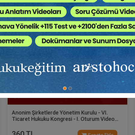
Tüketici Hukuku Enstitüsü
VI. Ticaret Hukuku Kongresi - Tüm Oturumlar
(Toplam 11 Oturum)
1800 TL