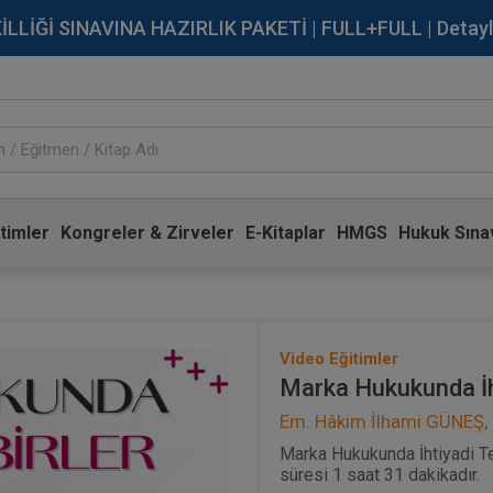
İĞİ SINAVINA HAZIRLIK PAKETİ | FULL+FULL | Detaylı Bi
timler
Kongreler & Zirveler
E-Kitaplar
HMGS
Hukuk Sınav
Video Eğitimler
Marka Hukukunda İht
Em. Hâkim İlhami GÜNEŞ,
Marka Hukukunda İhtiyadi Ted
süresi 1 saat 31 dakikadır.