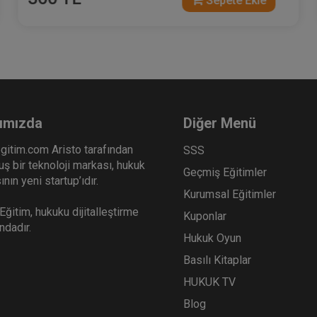
Sepete Ekle
ımızda
Diğer Menü
gitim.com Aristo tarafından
SSS
ş bir teknoloji markası, hukuk
Geçmiş Eğitimler
nın yeni startup’ıdır.
Kurumsal Eğitimler
ğitim, hukuku dijitalleştirme
Kuponlar
ındadır.
Hukuk Oyun
Basılı Kitaplar
HUKUK TV
Blog