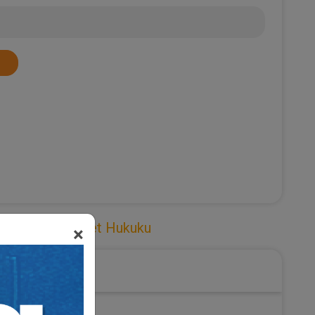
l Hukuku
,
Ticaret Hukuku
×