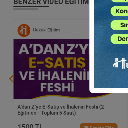
BENZER VIDEO EĞITIMLER
Tüketici Hukuku Enstitüsü
Anonim Şirketlerde Yönetim Kurulu - VI.
Ticaret Hukuku Kongresi - I. Oturum Video
Kaydı
360 TL