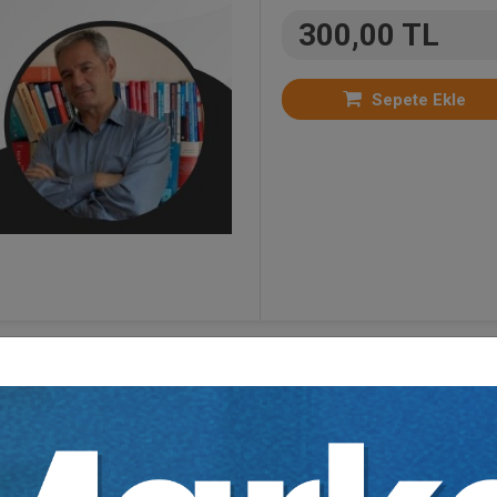
300,00 TL
Sepete Ekle
 Eğitimler
,
Fikri Sinai Mülkiyet Hukuku
,
Medeni Usu