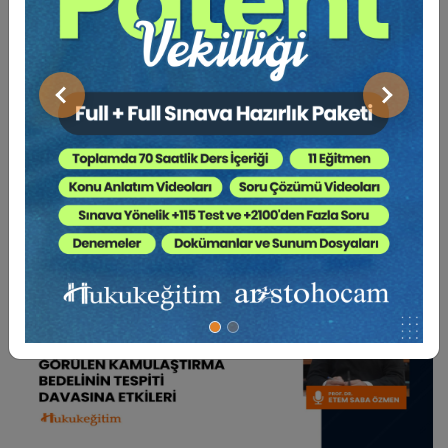
BENZER VIDEO EĞITIMLER
Önceki
Sonraki
Video Eğitim Abonesi Ol: Sadece 5490 TL / Yıllık
Prof. Dr. Etem Saba ÖZMEN