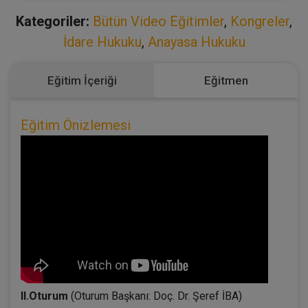
Kategoriler:
Bütün Video Eğitimler
,
Kongreler
,
İdare Hukuku
,
Anayasa Hukuku
Eğitim İçeriği
Eğitmen
Eğitim Önizlemesi
II.Oturum
(Oturum Başkanı: Doç. Dr. Şeref İBA)