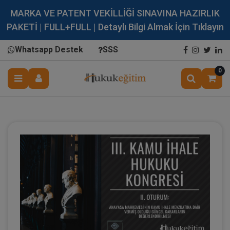
MARKA VE PATENT VEKİLLİĞİ SINAVINA HAZIRLIK
PAKETİ | FULL+FULL | Detaylı Bilgi Almak İçin Tıklayın
Whatsapp Destek
SSS
0