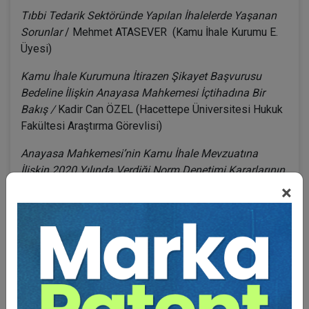
Tıbbi Tedarik Sektöründe Yapılan İhalelerde Yaşanan
Sorunlar
/ Mehmet ATASEVER (Kamu İhale Kurumu E.
Üyesi)
Kamu İhale Kurumuna İtirazen Şikayet Başvurusu
Bedeline İlişkin Anayasa Mahkemesi İçtihadına Bir
Bakış /
Kadir Can ÖZEL (Hacettepe Üniversitesi Hukuk
Fakültesi Araştırma Görevlisi)
Anayasa Mahkemesi’nin Kamu İhale Mevzuatına
İlişkin 2020 Yılında Verdiği Norm Denetimi Kararlarının
Değerlendirilmesi /
M. Serhat MAHMUTOĞLU
×
(Cumhuriyet Savcısı/Anayasa Mahkemesi E. Raportörü)
Oturum Değerlendirme