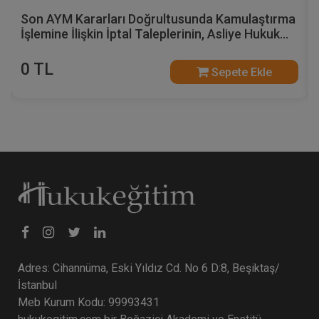
Son AYM Kararları Doğrultusunda Kamulaştırma
İşlemine İlişkin İptal Taleplerinin, Asliye Hukuk
Mahkemesinde Görülen Kamulaştırma Bedelinin
Tespiti Davasına Etkileri Video Eğitimi
0 TL
Sepete Ekle
Adres: Cihannüma, Eski Yıldız Cd. No 6 D:8, Beşiktaş/
İstanbul
Meb Kurum Kodu: 99993431