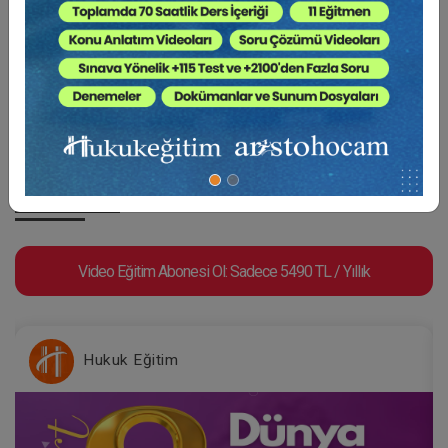
“
Mahremiyetin Pusulasız Kavimler Göçü:
WhatsApp
”
BENZER VIDEO EĞITIMLER
Video Eğitim Abonesi Ol: Sadece 5490 TL / Yıllık
Hukuk Eğitim