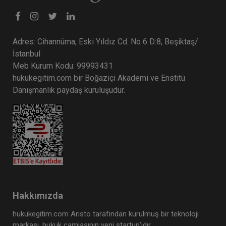
Adres: Cihannüma, Eski Yıldız Cd. No 6 D:8, Beşiktaş/
İstanbul
Meb Kurum Kodu: 99993431
hukukegitim.com bir Boğaziçi Akademi ve Enstitü
Danışmanlık paydaş kuruluşudur.
Hakkımızda
hukukegitim.com Aristo tarafından kurulmuş bir teknoloji
markası, hukuk camiasının yeni startup’ıdır.