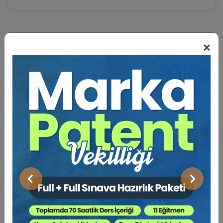
×
BENZER VIDEO EĞITIMLER
Video Eğitim Abonesi Ol: Sadece 5490 TL / Yıllık
Hukuk Eğitim
Önceki
Sonraki