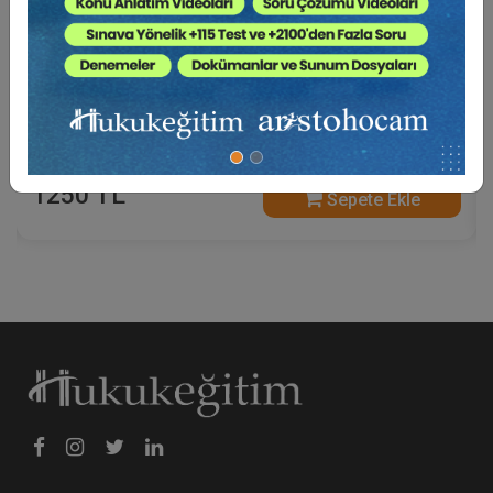
İcra İflas Hukukunda Güncel Meseleler 2023 (2
Oturum)
1250 TL
Sepete Ekle