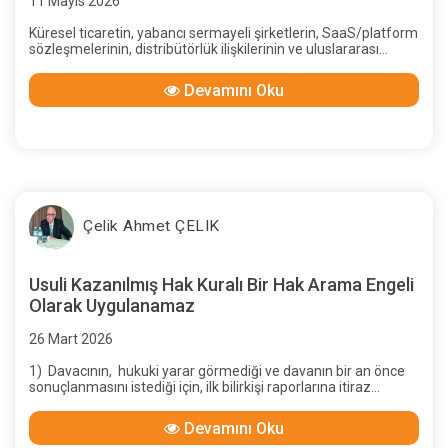
11 Mayıs 2026
Küresel ticaretin, yabancı sermayeli şirketlerin, SaaS/platform
sözleşmelerinin, distribütörlük ilişkilerinin ve uluslararası
hizmet alımlarının artmasıyla birlikte İngilizce sözleşmelerle
karşılaşma sıklığı ciddi şekilde artmıştır. Bu sözleşmeler çoğu
Devamını Oku
zaman yalnızca İngilizce yazılmış metinler değildir; aynı
zamanda Anglo-Sakson hukuk geleneğinin kavramlarını da
taşır.
Çelik Ahmet ÇELIK
Usuli Kazanılmış Hak Kuralı Bir Hak Arama Engeli
Olarak Uygulanamaz
26 Mart 2026
1) Davacının, hukuki yarar görmediği ve davanın bir an önce
sonuçlanmasını istediği için, ilk bilirkişi raporlarına itiraz
etmemiş olmasının, davalı yararına “usuli kazanılmış hak”
oluşturduğu gerekçesiyle, sonraki raporlardaki artışlardan..
Devamını Oku