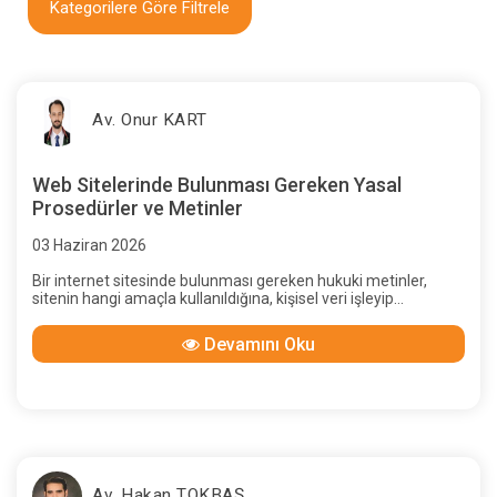
Kategorilere Göre Filtrele
Av. Onur KART
Web Sitelerinde Bulunması Gereken Yasal
Prosedürler ve Metinler
03 Haziran 2026
Bir internet sitesinde bulunması gereken hukuki metinler,
sitenin hangi amaçla kullanıldığına, kişisel veri işleyip
işlemediğine, çerez kullanıp kullanmadığına, e-ticaret faaliyeti
yürütüp yürütmediğine, üyelik sistemi olup olmadığına,
Devamını Oku
tüketiciyle mesafeli sözleşme kurup kurmadığına, ticari
elektronik ileti gönderip göndermediğine ve sektörel
regülasyona tabi olup olmadığına göre değişir.
Av. Hakan TOKBAŞ