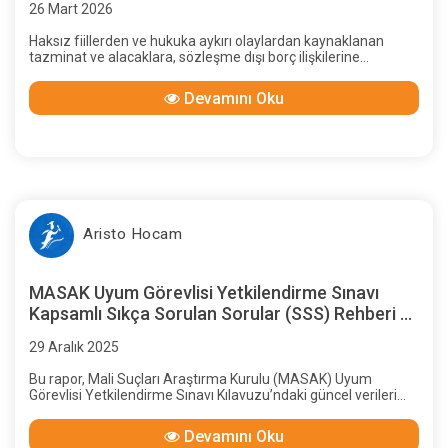
26 Mart 2026
Haksız fiillerden ve hukuka aykırı olaylardan kaynaklanan
tazminat ve alacaklara, sözleşme dışı borç ilişkilerine
uygulanan yasal faiz oranları, başlangıçtan günümüze sıkça
değiştirilen yasal düzenlemelerle belirlenmiş; bu konuda
Devamını Oku
yürütme erkine tanınan yetkiler iki kez Anayasa Mahkemesi
tarafından iptal edilmiştir.
Aristo Hocam
MASAK Uyum Görevlisi Yetkilendirme Sınavı
Kapsamlı Sıkça Sorulan Sorular (SSS) Rehberi ve
Hukuki Analiz
29 Aralık 2025
Bu rapor, Mali Suçları Araştırma Kurulu (MASAK) Uyum
Görevlisi Yetkilendirme Sınavı Kılavuzu’ndaki güncel verileri
derinlemesine analiz ederek hazırlanmıştır.
Devamını Oku