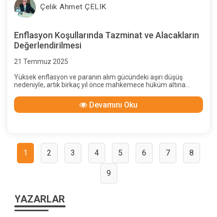
Çelik Ahmet ÇELIK
Enflasyon Koşullarında Tazminat ve Alacakların
Değerlendirilmesi
21 Temmuz 2025
Yüksek enflasyon ve paranın alım gücündeki aşırı düşüş
nedeniyle, artık birkaç yıl önce mahkemece hüküm altına
alınan tazminat tutarı gerçek zararı karşılamayacak; bunun
güncellenmesi hak ve adalet ilkeleri gereği
Devamını Oku
olacaktır.Yazımızda bunun nasıl yapılacağını anlatacağız.
1
2
3
4
5
6
7
8
9
YAZARLAR