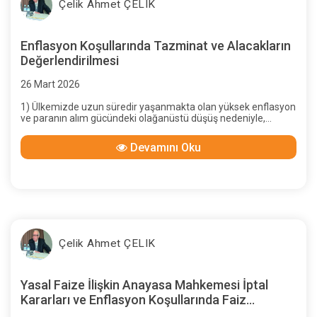
Çelik Ahmet ÇELIK
Enflasyon Koşullarında Tazminat ve Alacakların
Değerlendirilmesi
26 Mart 2026
1) Ülkemizde uzun süredir yaşanmakta olan yüksek enflasyon
ve paranın alım gücündeki olağanüstü düşüş nedeniyle,
taraflar arasında denge bozulmuş; zamanında ödenmeyen
alacaktaki değer kaybının giderilmesi gerektiği Anayasa
Devamını Oku
Mahkemesi kararlaıyla kabul edilmiş, enflasyon ve paranın
alım gücü oranında alacağın “güncellenmesi” önerilmiştir.
Çelik Ahmet ÇELIK
Yasal Faize İlişkin Anayasa Mahkemesi İptal
Kararları ve Enflasyon Koşullarında Faiz
Uygulaması