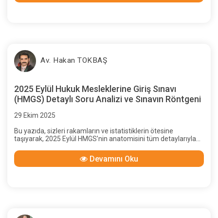
Av. Hakan TOKBAŞ
2025 Eylül Hukuk Mesleklerine Giriş Sınavı
(HMGS) Detaylı Soru Analizi ve Sınavın Röntgeni
29 Ekim 2025
Bu yazıda, sizleri rakamların ve istatistiklerin ötesine
taşıyarak, 2025 Eylül HMGS’nin anatomisini tüm detaylarıyla
inceleyecek, derslerin ve konuların DNA’sını çözecek ve bir
sonraki sınavda sizi başarıya götürecek stratejik yol haritasını
Devamını Oku
sunacağız.