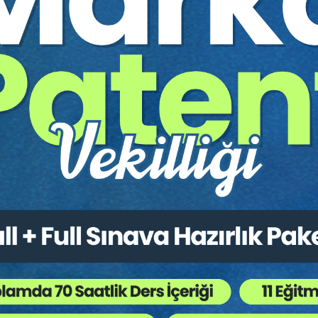
Beni Hatırla
Şifrenizi mi unuttunuz?
Üye değil misiniz?
Hemen 