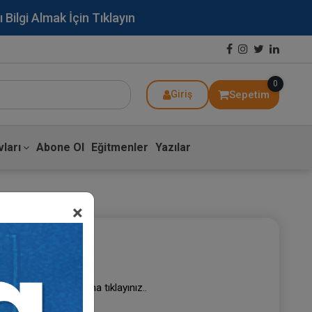
lgi Almak İçin Tıklayın
0
Sepetim
Giriş
ları
Abone Ol
Eğitmenler
Yazılar
×
iriş Yap
girip giriş yap butonuna tıklayınız..