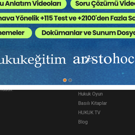
ımızda
Diğer Menü
gitim.com Aristo tarafından
SSS
ş bir teknoloji markası, hukuk
Geçmiş Eğitimler
nın yeni startup’ıdır.
Kurumsal Eğitimler
ğitim, hukuku dijitalleştirme
Kuponlar
ındadır.
Hukuk Oyun
Basılı Kitaplar
HUKUK TV
Blog