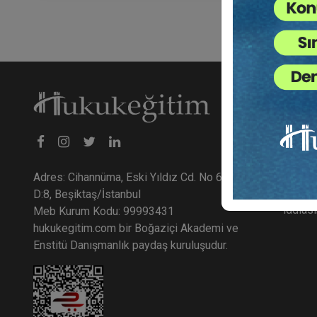
Hakk
hukuke
kurulmu
camiası
Adres: Cihannüma, Eski Yıldız Cd. No 6
Hukuk E
D:8, Beşiktaş/İstanbul
iddias
Meb Kurum Kodu: 99993431
hukukegitim.com bir Boğaziçi Akademi ve
Enstitü Danışmanlık paydaş kuruluşudur.