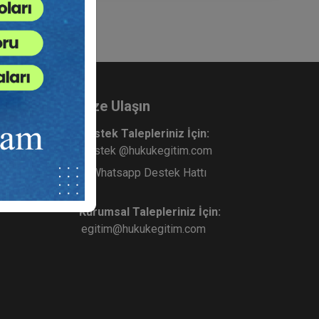
Bize Ulaşın
Destek Talepleriniz İçin:
destek @hukukegitim.com
Whatsapp Destek Hattı
Kurumsal Talepleriniz İçin:
egitim@hukukegitim.com