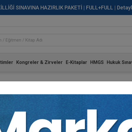
İĞİ SINAVINA HAZIRLIK PAKETİ | FULL+FULL | Detaylı Bi
timler
Kongreler & Zirveler
E-Kitaplar
HMGS
Hukuk Sınav
Hukuk Eğitim'e
G
Giriş yapmak için bilgilerinizi 