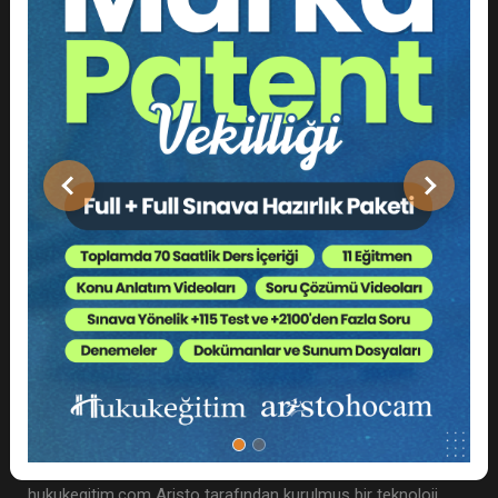
Adres: Cihannüma, Eski Yıldız Cd. No 6 D:8, Beşiktaş/
İstanbul
Meb Kurum Kodu: 99993431
hukukegitim.com bir Boğaziçi Akademi ve Enstitü
Önceki
Sonraki
Danışmanlık paydaş kuruluşudur.
Hakkımızda
hukukegitim.com Aristo tarafından kurulmuş bir teknoloji