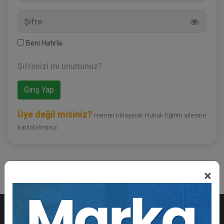
Beni Hatırla
Şifrenizi mi unuttunuz?
Üye değil misiniz?
Hemen tıklayarak Hukuk Eğitim ailesine
katılabilirsiniz.
×