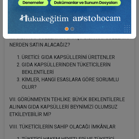
GİRİŞ
GIDA KAPSÜLLERİNE GEÇİŞ NASIL
YAŞANACAK?
III. GIDA KAPSÜLLERİNİN SATIŞI: GIDA KAPSÜLLERİNİ
NERDEN SATIN ALACAĞIZ?
ÜRETİCİ: GIDA KAPSÜLLERİNİ ÜRETENLER
GIDA KAPSÜLLERİNDEN TÜKETİCİLERİN
BEKLENTİLERİ
KİMLER, HANGİ ESASLARA GÖRE SORUMLU
OLUR?
VII. GÖRÜNMEYEN TEHLİKE: BÜYÜK BEKLENTİLERLE
ALINAN GIDA KAPSÜLLERİ BEYNİMİZİ OLUMSUZ
ETKİLEYEBİLİR Mİ?
VIII. TÜKETİCİLERİN SAHİP OLACAĞI İMKÂNLAR