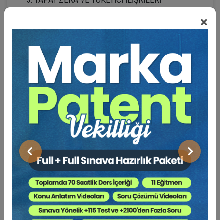
YAPAY ZEKÂ VE TÜKETİCİ İLİŞKİLERİ
ÇERÇEVESİNDE YAPAY ZEKÂNIN VERDİĞİ
×
ZARARLARDAN SORUMLULUK
VII. DEĞERLENDİRME
KAYNAKÇA
BİYOBANKALAR
ÖZET
GİRİŞ
III. GENETİK BİLGİNİN BİYOBANKADA SAKLANMASI
BİYOBANKALARIN ÇEŞİTLERİ
Önceki
Sonraki
TÜRKİYE'DE BİYOBANKACILIK
SONUÇ
KAYNAKÇA
GIDA KAPSÜLLERİ