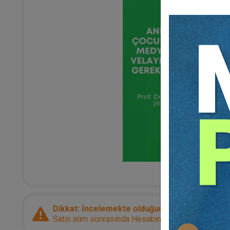
Dikkat: İncelemekte olduğunuz ürün bir e-kitap
Satın alım sonrasında Hesabım sayfanız üzerinden d