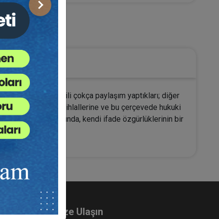
Sonraki
Medeni Hukuk
ri ve aileleri ile ilgili çokça paylaşım yaptıkları; diğer
ı almaması çeşitli hak ihlallerine ve bu çerçevede hukuki
ayet hakkı kapsamında, kendi ifade özgürlüklerinin bir
Bize Ulaşın