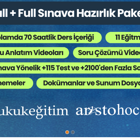
Bütün Hukuk Kitapları
,
Kongreler / Sempozyumlar
,
 Ağaç Kesiliyor ?
irlikte çeşitli platformlar insanların en çok vakit geçirdiği, kendile
işinin kendisi dışındaki kişilerle ilgili paylaşım yaparken rızaların
an çocuklar olduğunda ebeveynlerin özellikle sahip oldukları vel
e içerikte paylaşım yapabilecekleri düşünülmektedir.
ımızda
Diğer Menü