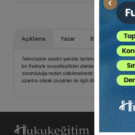
Önceki
Kategoriler:
Açıklama
Yazar
Bu Kitap İçin Kaç
Teknolojinin sürekli şekilde ilerlemesi ve gelişmesi ile b
bir ifadeyle sosyalleştikleri alanlar hâline gelmiştir. K
sorumluluğa neden olabilmektedir. Ancak söz konusu ol
uzantısı olarak çocukları ile ilgili diledikleri sayıda v
Hakk