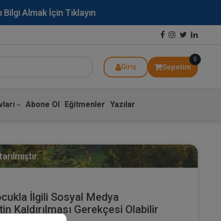
lgi Almak İçin Tıklayın
0
Sepetim
Giriş
ları
Abone Ol
Eğitmenler
Yazılar
arılmıştır.
ukla İlgili Sosyal Medya
in Kaldırılması Gerekçesi Olabilir