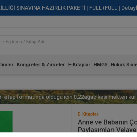
İĞİ SINAVINA HAZIRLIK PAKETİ | FULL+FULL | Detaylı Bi
timler
Kongreler & Zirveler
E-Kitaplar
HMGS
Hukuk Sınav
 e-kitap formatında olduğu için
0,22
ağaç kesilmekten kurt
E-Kitaplar
Anne ve Babanın Çoc
Paylaşımları Velayet