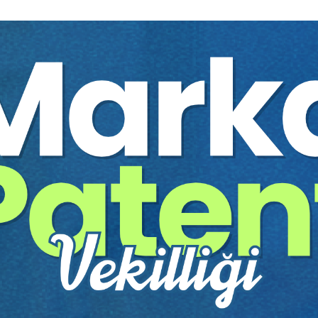
mi?
Yayınevi:
Aristo Yayınevi
Yazar:
Prof. Dr. Sera REYHA
Sayfa Sayısı:
30
Yayın Tarihi:
19.06.2026
Baskı:
1
Tür:
E-kitap
Basılı Olsaydı Fiyatı:
75,00
45,00 T
75,00 TL
Sepete Ekle
tır.
irekt olarak ulaşabilir ve cihazlarınızdan okuyabilirsiniz. Adresi