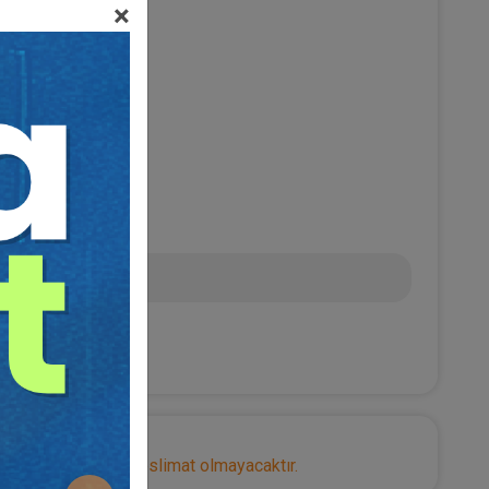
×
Nİ YÜKSEL
L
nize herhangi bir teslimat olmayacaktır.