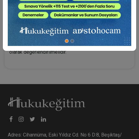
vadeye bağlandığı durumlarda ise, boşanma kararının
kesinleşmesi aynî hakkın kazanılması için yeterli
olmamakta; alacaklı eşin tescile zorlama davası açması
gerekebilmektedir. Ayrıca, taşınmaz üzerinde üçüncü
kişiler lehine kazandırmalar yapılması hâlinde, bu
düzenlemelerin hukuki niteliği ve icra kabiliyeti özel
olarak değerlendirilmelidir.
Adres: Cihannüma, Eski Yıldız Cd. No 6 D:8, Beşiktaş/