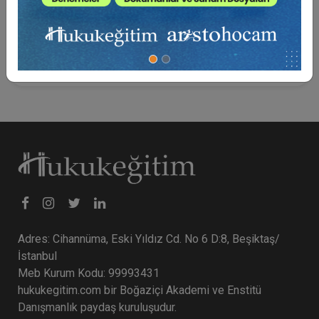
ilktir. Dilerim sonraki daha detaylı çalışmalara bir zerrecik de
olsa, katkısı olur.
Ercan Akyiğit (Şubat 2026)
Adres: Cihannüma, Eski Yıldız Cd. No 6 D:8, Beşiktaş/
İstanbul
Meb Kurum Kodu: 99993431
hukukegitim.com bir Boğaziçi Akademi ve Enstitü
Danışmanlık paydaş kuruluşudur.