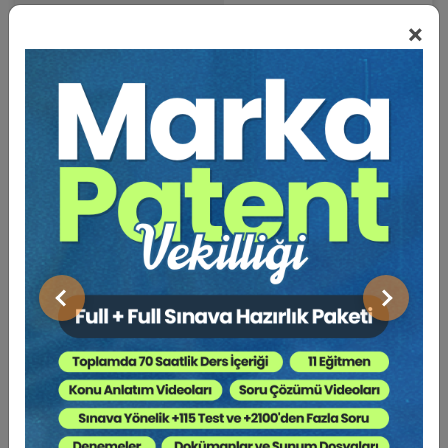
×
Bu Kitap İçin Kaç Ağaç
Kesiliyor ?
‘İş Hukuku Açısından Türk Tarihinde Taşımacılık’ adıyla
yayına hazırladığımız bu çalışma, aslında 13-14 Mayıs
2025’te Yeditepe Üniversitesi Hukuk Fakültesi’nde Türk
Devletleri Teşkilatı Aksakallılar Heyeti üyelerinin de
katılımıyla toplanan ‘
Türk Devletleri 1. Uluslararası Hukuk
Kongresi’nde
sunduğumuz tebliğin, daha sonra elimize
geçen bazı tarih kaynaklarının incelenmesi ve İş Hukuku
Önceki
Sonraki
kısmının bir araya getirilip gözden geçirilerek oluşturulmuş
halidir.
Çalışma elbette ki aksaklık ve eksiklikten muaf değildir, fakat
bir İş ve Sosyal Güvenlik Hukuku akademisyeni gözüyle
bakışı yansıtmaya çalışan, okyanusta damlacık misali bir