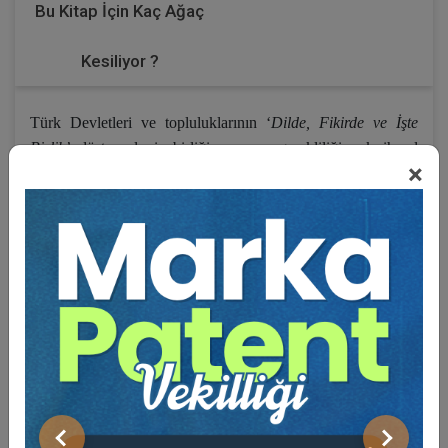
Bu Kitap İçin Kaç Ağaç
Kesiliyor ?
Türk Devletleri ve topluluklarının ‘
Dilde, Fikirde ve İşte
Birlik’
düsturuyla iş birliği yapması gerekliliği çok ihmal
×
edilmiş ve geç kalınmış bir konudur. Siyasi otoriteler kadar,
üniversitelere ve sivil toplum örgütlerine de sıradan vatandaşa
da ödevler düşmektedir. Bu görev ve acil ihtiyaç daha fazla
geciktirilmemelidir: ‘
Türk Budun, Ertin, Ökün
!’ ve ‘
El’ine,
Bel’ine, Dil’ine Sahip Ol
!’.
Bu Kongrenin ön adımları daha önce İstanbul’da
tarafımızdan organize edilen ve çok sayıda Türk Devlet ve
topluluklarının temsilcilerinin katıldığı 1. ve 2. Türk Dünyası
Kurultaylarıdır.
Türk Dünyası 1. Hukuk Kurultayı
3–5
Haziran 2010 tarihlerinde ve 2
. Türk Dünyası Hukuk
Kurultayı
ise 14-16 Kasım 2011 tarihlerinde gerçekleştirildi.