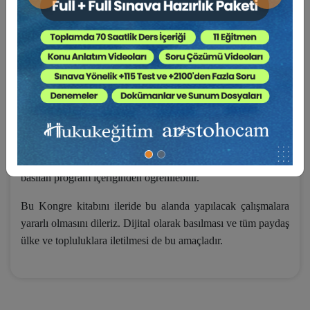
Önceki
Sonraki
Ancak, bu Kurultaylarda sunulan bildiriler kitap olarak
basılamadığı için, istenen etki ve faydayı tamamen sağlamadı.
Bu kez Yeditepe Üniversitesi Hukuk Fakültesi olarak yakın
zamanda Türk Devletlerince hayata geçirilebilecek belli
konulara odaklı
Türk Devletleri 1. Uluslararası Hukuk
Kongresi
13-14 Mayıs 2025 tarihlerinde düzenlenmiştir. Bu
kitapta yer alan yazılar, bu Kongre’de sunulan bildirilerin
bazılarından oluşmaktadır. Yayınlanmamakla birlikte,
Kongre’de başka bildiriler de sunulmuştur. Bunlar bu kitapta
basılan program içeriğinden öğrenilebilir.
Bu Kongre kitabını ileride bu alanda yapılacak çalışmalara
yararlı olmasını dileriz. Dijital olarak basılması ve tüm paydaş
ülke ve topluluklara iletilmesi de bu amaçladır.