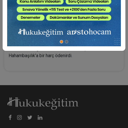
kişisel durumlarına (statü) ilişkin kurallar cemaatlerin
kendi dini kurumlarına bırakılmıştı. Hristiyanlarda, evlilik
birliğinde kadın eşin ailesi “drahoma” denen bir katkı
getirirler, bu para veya malvarlığı unsurlarının yönetimi
ve yararlanma hakkı erkek eşte olurdu. Musevilerde
evlilik birliğine getirilen malvarlığı değerleri
Hahambaşılığa bildirilir, Ketuba denen listeye geçirilir,
bu malların değeri üzerinden belirli bir yüzdesi oranında
Hahambaşılık’a bir harç ödenirdi.