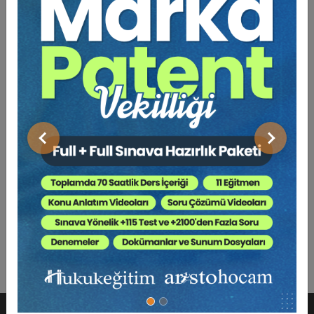
Bu Kitap İçin Kaç Ağaç
Kesiliyor ?
Boşanma ile evlilik birliği sona erer ve tarafların evlilik
birliğinden doğan yükümlülükleri ortadan kalkar. Buna
karşın boşanan eşlerin varsa müşterek çocuklarına karşı
maddi ve manevi yükümlülükleri boşanmadan sonra da
Önceki
Sonraki
devam eder. Bu nedenle hakim boşanma kararında
çocuğun velayetinin eşlerden hangisine ait olacağı,
velayetin kullanılması kendisine verilmeyen eşin çocuk
ile kişisel ilişkisi ve çocuğun bakım ve eğitim
giderlerine ne oranda katılacağı hususlarını da belirler.