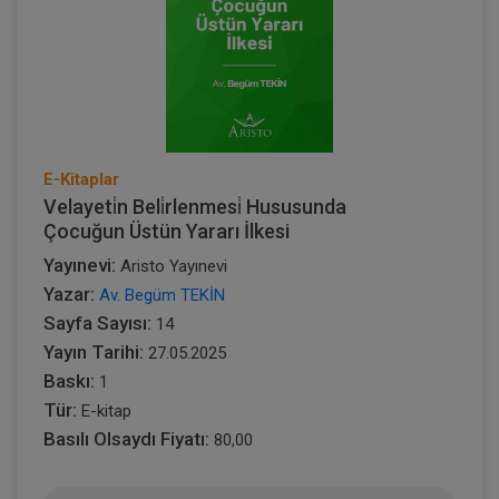
E-Kitaplar
Velayeti̇n Beli̇rlenmesi̇ Hususunda
Çocuğun Üstün Yararı İlkesi
Yayınevi:
Aristo Yayınevi
Yazar:
Av. Begüm TEKİN
Sayfa Sayısı:
14
Yayın Tarihi:
27.05.2025
Baskı:
1
Tür:
E-kitap
Basılı Olsaydı Fiyatı:
80,00