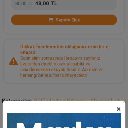
48,00 TL
80,00 TL
Sepete Ekle
Dikkat: İncelemekte olduğunuz ürün bir e-
kitaptır.
Satın alım sonrasında Hesabım sayfanız
üzerinden direkt olarak ulaşabilir ve
cihazlarınızdan okuyabilirsiniz. Adresinize
herhangi bir teslimat olmayacaktır.
Kategoriler:
Bütün Hukuk Kitapları
,
Medeni Hukuk
×
Açıklama
Yazar