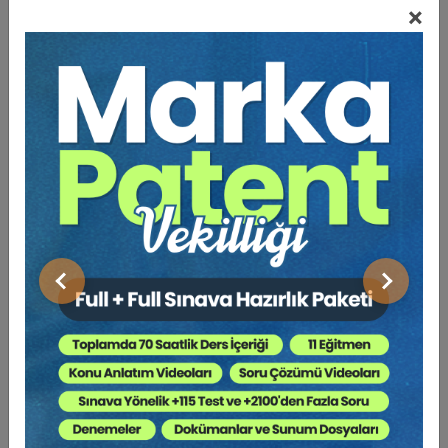
Sempozyumlar
,
Ticaret Hukuku
×
Açıklama
Yazar
Bu Kitap İçin Kaç Ağaç
Kesiliyor ?
6102 sayılı Türk Ticaret Kanunu’nun (“TTK”) Beşinci
Bölümü olan Esas Sözleşme Değiştirilmesi başlığının
İkinci Ayrımı, Özel Değişiklikler kısmında, “Sermayenin
Artırılması” hususu düzenlenmiş bulunmaktadır. Bu
Önceki
Sonraki
çalışmada öncelikle anonim şirketlerde sermaye artırımı
ve türleri hakkında genel bir bilgi verilmekle beraber,
özel olarak; TTK’nın 462. maddesi kapsamında iç
kaynaktan sermaye artırımı ve eş zamanlı olarak nakdi
sermaye artırımının yapılması ile ticaret sicil
müdürlüklerinin uygulamalarındaki farklılıklar sebebiyle