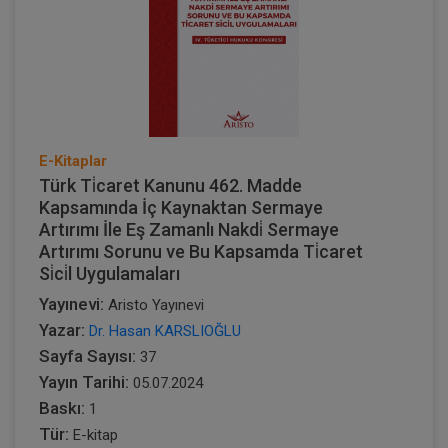
E-Kitaplar
Türk Ti̇caret Kanunu 462. Madde
Kapsamında İç Kaynaktan Sermaye
Artırımı İle Eş Zamanlı Nakdi̇ Sermaye
Artırımı Sorunu ve Bu Kapsamda Ti̇caret
Si̇ci̇l Uygulamaları
Yayınevi:
Aristo Yayınevi
Yazar:
Dr. Hasan KARSLIOĞLU
Sayfa Sayısı:
37
Yayın Tarihi:
05.07.2024
Baskı:
1
Tür:
E-kitap