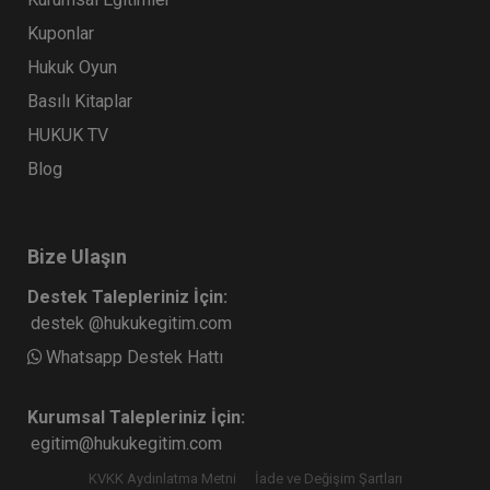
Kuponlar
Hukuk Oyun
Basılı Kitaplar
HUKUK TV
Blog
Bize Ulaşın
Destek Talepleriniz İçin:
destek @hukukegitim.com
Whatsapp Destek Hattı
Kurumsal Talepleriniz İçin:
egitim@hukukegitim.com
KVKK Aydınlatma Metni
İade ve Değişim Şartları