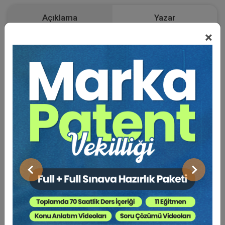
Açıklama
Yazar
×
Bu Kitap İçin Kaç Ağaç
Kesiliyor ?
I. Ticari İşletmenin Devri (TTK m. 11/3) Bağlamında
Kiracılık Hakkının Önemi
Ticari işletmelerin devri bağlamında oldukça önemli bir
yere sahip olan ve modern hukuk sistemlerinde ticari
işletmenin malvarlığı unsurları arasında sayılan
değerlerden bir tanesi müşteri çevresidir (peştemaliye,
Önceki
Sonraki
good-will). En genel haliyle ifade edilecek olursa,
müşteri çevresi işletmeden mal veya hizmet talep
etmek suretiyle işletme ile devamlı olarak ilişki içinde
bulunan ve işletmenin kazancı üzerinde doğrudan etki