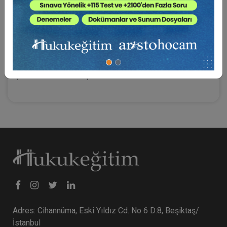
eden kişilerin tümünü ifade eder.2 Bu açıdan müşteri
çevresi, işletmenin ekonomik değerinin
belirlenmesinde ayrıca değerlendirilmesi gereken
önemli bir malvarlığı unsurudur.3 Nitekim TTK m.
11/3’te, ticari işletmenin malvarlığı unsurları arasında,
müşteri çevresini de kapsayan4 işletme değeri açık bir
şekilde ifade edilmiştir.
Adres: Cihannüma, Eski Yıldız Cd. No 6 D:8, Beşiktaş/
İstanbul