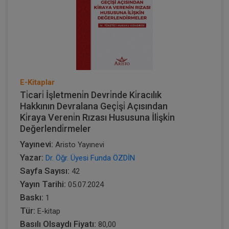
E-Kitaplar
Ti̇cari̇ İşletmeni̇n Devri̇nde Ki̇racılık
Hakkının Devralana Geçi̇şi̇ Açısından
Ki̇raya Vereni̇n Rızası Hususuna İli̇şki̇n
Değerlendi̇rmeler
Yayınevi:
Aristo Yayınevi
Yazar:
Dr. Öğr. Üyesi Funda ÖZDİN
Sayfa Sayısı:
42
Yayın Tarihi:
05.07.2024
Baskı:
1
Tür:
E-kitap
Basılı Olsaydı Fiyatı:
80,00