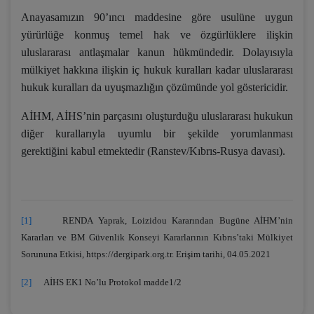
Anayasamızın 90’ıncı maddesine göre usulüne uygun
yürürlüğe konmuş temel hak ve özgürlüklere ilişkin
uluslararası antlaşmalar kanun hükmündedir. Dolayısıyla
mülkiyet hakkına ilişkin iç hukuk kuralları kadar uluslararası
hukuk kuralları da uyuşmazlığın çözümünde yol göstericidir.
AİHM, AİHS’nin parçasını oluşturduğu uluslararası hukukun
diğer kurallarıyla uyumlu bir şekilde yorumlanması
gerektiğini kabul etmektedir (Ranstev/Kıbrıs-Rusya davası).
[1]
RENDA Yaprak, Loizidou Kararından Bugüne AİHM’nin
Kararları ve BM Güvenlik Konseyi Kararlarının Kıbrıs’taki Mülkiyet
Sorununa Etkisi, https://dergipark.org.tr. Erişim tarihi, 04.05.2021
[2]
AİHS EK1 No’lu Protokol madde1/2