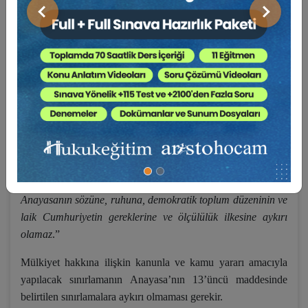
[2]
hakkından yoksun bırakılabilir”.
Önceki
Sonraki
Anayasamızın 35’inci maddesine göre, mülkiyet hakkı,
kanunla ve kamu yararı amacıyla kısıtlanabilir. Mülkiyet
hakkının kullanılması toplum yararına aykırı olamaz.
Anayasamızın 13’üncü maddesinde temel hak ve
özgürlüklerin sınırlandırılması düzenlenmiştir.
“Temel hak ve hürriyetler, özlerine dokunulmaksızın yalnızca
Anayasanın ilgili maddelerinde belirtilen sebeplere bağlı
olarak ve ancak kanunla kısıtlanabilir. Bu sınırlamalar,
Anayasanın sözüne, ruhuna, demokratik toplum düzeninin ve
laik Cumhuriyetin gereklerine ve ölçülülük ilkesine aykırı
olamaz
.”
Mülkiyet hakkına ilişkin kanunla ve kamu yararı amacıyla
yapılacak sınırlamanın Anayasa’nın 13’üncü maddesinde
belirtilen sınırlamalara aykırı olmaması gerekir.