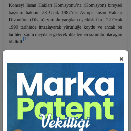
Konseyi İnsan Hakları Komisyonu’na (Komisyon) bireysel
başvuru hakkını 28 Ocak 1987’de, Avrupa İnsan Hakları
Divanı’nın (Divan) zorunlu yargılama yetkisini ise, 22 Ocak
1990 tarihinde imzalayarak yürürlüğe koydu ve ancak bu
tarihten sonra meydana gelecek ihlallerden sorumlu olacağını
[1]
bildirdi.
Türkiye’nin hak ihlallerinden sorumluluğu ise ülkesi kabul
×
edilen yerlerle sınırlıdır.
Mülkiyet hakkı, Avrupa İnsan Hakları Sözleşmesi’nin
(AİHS) Ek. 1 No’lu Protokolünün 1’inci maddesinde ve
Anayasamızın 35’inci maddesinde düzenlenmiştir. Mülkiyet
hakkı AİHS’nde de Anayasamızda da mutlak bir hak olarak
düzenlenmemiştir.
“AİHS’ne göre, bir kimse ancak kamu yararı amacıyla,
kanunda öngörülen koşullara uygun olarak ve uluslararası
hukukun genel ilkelerine uygun olarak mal ve mülk