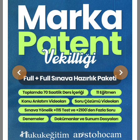
Bu Kitap İçin Kaç Ağaç
Kesiliyor ?
TEBLİGAT KANUNU
TEBLİGAT KANUNUNUN UYGULANMASINA DAİR YÖNETMELİK
ELEKTRONİK TEBLİGAT YÖNETMELİĞİ
Önceki
Sonraki
MALİ SUÇLARI ARAŞTIRMA KURULU BAŞKANLIĞI ELEKTRONİK
TEBLİGAT SİSTEMİNE İLİŞKİN USUL VE ESASLAR HAKKINDA
YÖNETMELİK
POSTADA TEBLİGAT İŞLEMLERİ REHBERİ