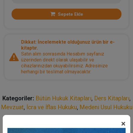
Sepete Ekle
Dikkat: İncelemekte olduğunuz ürün bir e-
kitaptır.
Satın alım sonrasında Hesabım sayfanız
üzerinden direkt olarak ulaşabilir ve
cihazlarınızdan okuyabilirsiniz. Adresinize
herhangi bir teslimat olmayacaktır.
Kategoriler:
Bütün Hukuk Kitapları
,
Ders Kitapları
,
Mevzuat
,
İcra ve İflas Hukuku
,
Medeni Usul Hukuku
×
Açıklama
Yazar